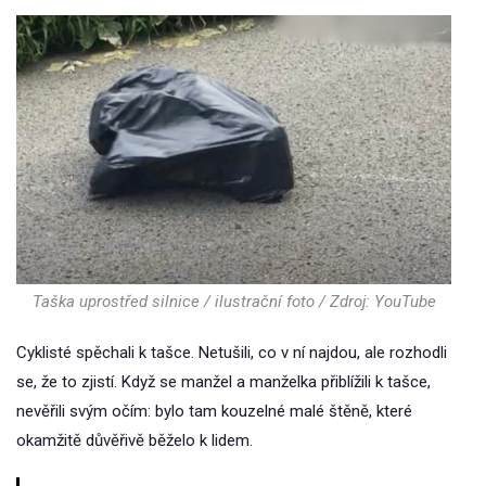
Taška uprostřed silnice / ilustrační foto / Zdroj: YouTube
Cyklisté spěchali k tašce. Netušili, co v ní najdou, ale rozhodli
se, že to zjistí. Když se manžel a manželka přiblížili k tašce,
nevěřili svým očím: bylo tam kouzelné malé štěně, které
okamžitě důvěřivě běželo k lidem.