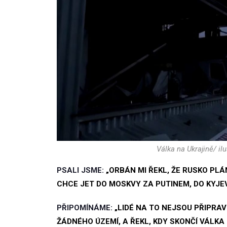
Válka na Ukrajině/ il
PSALI JSME:
„ORBÁN MI ŘEKL, ŽE RUSKO PLÁ
CHCE JET DO MOSKVY ZA PUTINEM, DO KYJE
PŘIPOMÍNÁME:
„LIDÉ NA TO NEJSOU PŘIPRAV
ŽÁDNÉHO ÚZEMÍ, A ŘEKL, KDY SKONČÍ VÁLKA