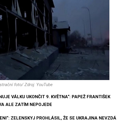
ustrační foto/ Zdroj: YouTube
NUJE VÁLKU UKONČIT 9. KVĚTNA“: PAPEŽ FRANTIŠEK
VA ALE ZATÍM NEPOJEDE
ENI“: ZELENSKYJ PROHLÁSIL, ŽE SE UKRAJINA NEVZDÁ