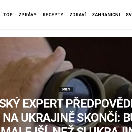
TOP
ZPRÁVY
RECEPTY
ZDRAVÍ
ZAHRANICNI
SV
DNES
SKÝ EXPERT PŘEDPOVĚDĚ
 NA UKRAJINĚ SKONČÍ: B
MALEJŠÍ, NEŽ SI UKRAJI