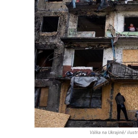
Válka na Ukrajině/ ilust