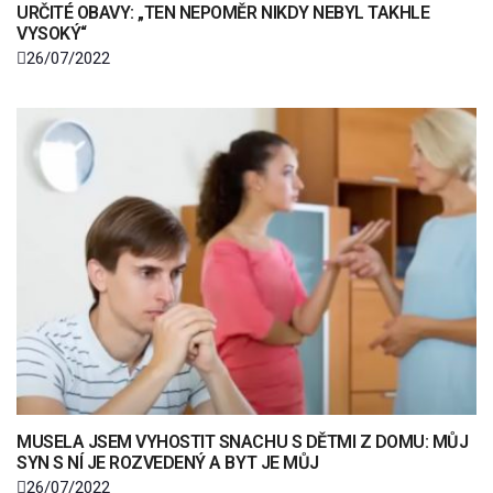
URČITÉ OBAVY: „TEN NEPOMĚR NIKDY NEBYL TAKHLE
VYSOKÝ“
26/07/2022
MUSELA JSEM VYHOSTIT SNACHU S DĚTMI Z DOMU: MŮJ
SYN S NÍ JE ROZVEDENÝ A BYT JE MŮJ
26/07/2022