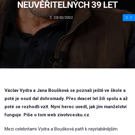
NEUVĚŘITELNÝCH 39 LET
23/02/2022
-1
Václav Vydra a Jana Boušková se poznali ještě ve škole a
poté je osud dal dohromady. Přes dvacet let žili spolu a až
poté se rozhodli vzít. Nyní herec uvedl, jak jim manželství
funguje. Píše o tom web zivotvcesku.cz.
Mezi celebritami Vydra a Boušková patři k nejstabilnějším