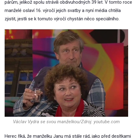
párům, jelikož spolu strávili obdivuhodných 39 let. V tomto roce
manželé oslaví 16. výročí jejich svatby a nyní média chtěla
zjistit, jestli se k tomuto výročí chystán něco speciálního.
Václav Vydra se svou manželkou/Zdroj: youtube.com
Herec říká, že manželku Janu má stále rád, jako před desítkami