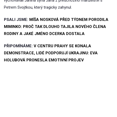
vychovávali Janina syna Jana z předchozího manželství s
Petrem Svojtkou, který tragicky zahynul.
PSALI JSME:
MÍŠA NOSKOVÁ PŘED TÝDNEM PORODILA
MIMINKO: PROČ TAK DLOUHO TAJILA NOVÉHO ČLENA
RODINY A JAKÉ JMÉNO DCERKA DOSTALA
PŘIPOMÍNÁME:
V CENTRU PRAHY SE KONALA
DEMONSTRACE, LIDÉ PODPORUJÍ UKRAJINU: EVA
HOLUBOVÁ PRONESLA EMOTIVNÍ PROJEV