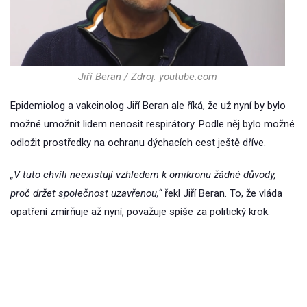
Jiří Beran / Zdroj: youtube.com
Epidemiolog a vakcinolog Jiří Beran ale říká, že už nyní by bylo
možné umožnit lidem nenosit respirátory. Podle něj bylo možné
odložit prostředky na ochranu dýchacích cest ještě dříve.
„V tuto chvíli neexistují vzhledem k omikronu žádné důvody,
proč držet společnost uzavřenou,“
řekl Jiří Beran. To, že vláda
opatření zmírňuje až nyní, považuje spíše za politický krok.