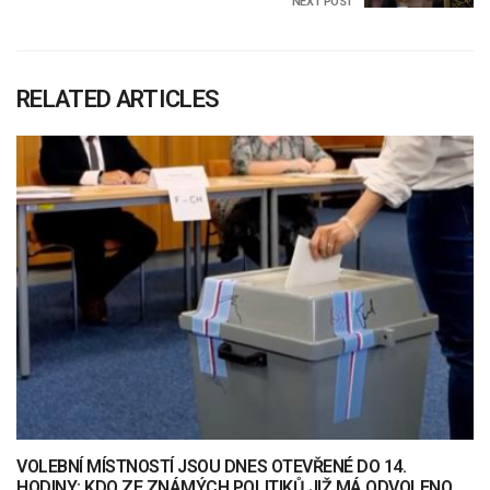
NEXT POST
RELATED ARTICLES
VOLEBNÍ MÍSTNOSTÍ JSOU DNES OTEVŘENÉ DO 14.
HODINY: KDO ZE ZNÁMÝCH POLITIKŮ JIŽ MÁ ODVOLENO