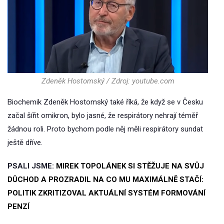
Zdeněk Hostomský / Zdroj: youtube.com
Biochemik Zdeněk Hostomský také říká, že když se v Česku
začal šířit omikron, bylo jasné, že respirátory nehrají téměř
žádnou roli. Proto bychom podle něj měli respirátory sundat
ještě dříve.
PSALI JSME:
MIREK TOPOLÁNEK SI STĚŽUJE NA SVŮJ
DŮCHOD A PROZRADIL NA CO MU MAXIMÁLNĚ STAČÍ:
POLITIK ZKRITIZOVAL AKTUÁLNÍ SYSTÉM FORMOVÁNÍ
PENZÍ