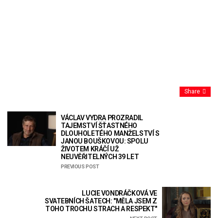
Share
VÁCLAV VYDRA PROZRADIL
TAJEMSTVÍ ŠŤASTNÉHO
DLOUHOLETÉHO MANŽELSTVÍ S
JANOU BOUŠKOVOU: SPOLU
ŽIVOTEM KRÁČÍ UŽ
NEUVĚŘITELNÝCH 39 LET
PREVIOUS POST
LUCIE VONDRÁČKOVÁ VE
SVATEBNÍCH ŠATECH: "MĚLA JSEM Z
TOHO TROCHU STRACH A RESPEKT"