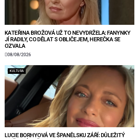
KATEŘINA BROŽOVÁ UŽ TO NEVYDRŽELA: FANYNKY
JÍ RADILY, CO DĚLAT S OBLIČEJEM, HEREČKA SE
OZVALA
08/08/2026
KULTURA
LUCIE BORHYOVÁ VE ŠPANĚLSKU ZÁŘÍ: DŮLEŽITÝ