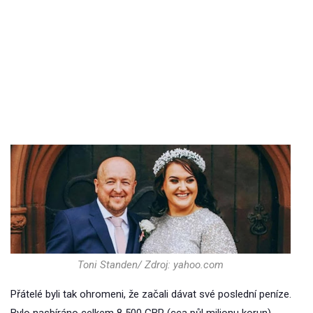
Toni Standen/ Zdroj: yahoo.com
Přátelé byli tak ohromeni, že začali dávat své poslední peníze.
Bylo nasbíráno celkem 8 500 GBP (cca půl milionu korun).