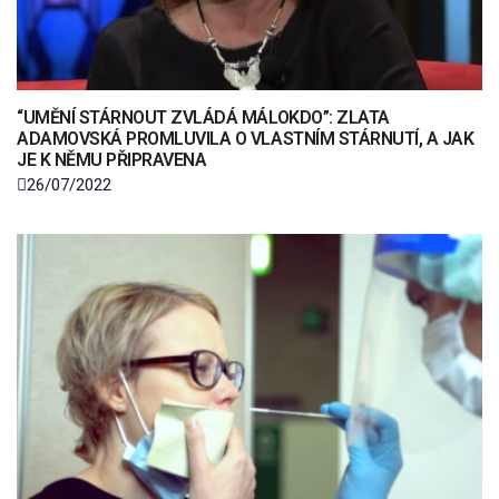
“UMĚNÍ STÁRNOUT ZVLÁDÁ MÁLOKDO”: ZLATA
ADAMOVSKÁ PROMLUVILA O VLASTNÍM STÁRNUTÍ, A JAK
JE K NĚMU PŘIPRAVENA
26/07/2022