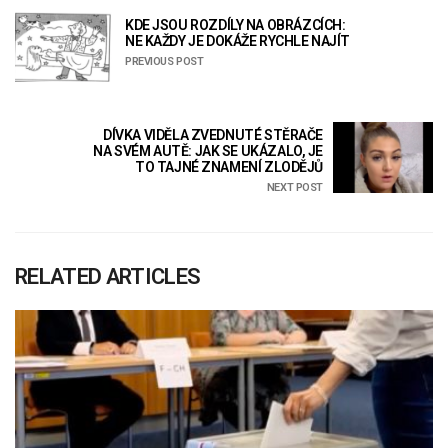
KDE JSOU ROZDÍLY NA OBRÁZCÍCH:
NE KAŽDY JE DOKÁŽE RYCHLE NAJÍT
PREVIOUS POST
DÍVKA VIDĚLA ZVEDNUTÉ STĚRAČE
NA SVÉM AUTĚ: JAK SE UKÁZALO, JE
TO TAJNÉ ZNAMENÍ ZLODĚJŮ
NEXT POST
RELATED ARTICLES