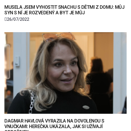
MUSELA JSEM VYHOSTIT SNACHU S DĚTMI Z DOMU: MŮJ
SYN S NÍ JE ROZVEDENÝ A BYT JE MŮJ
26/07/2022
DAGMAR HAVLOVÁ VYRAZILA NA DOVOLENOU S
VNUČKAMI: HEREČKA UKÁZALA, JAK SI UŽÍVAJÍ