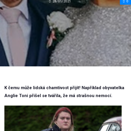
28/01/2021
0
K čemu může lidská chamtivost přijít! Například obyvatelka
Anglie Toni přišel se tvářila, že má strašnou nemocí.