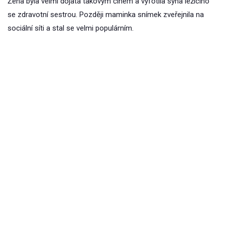
Žena byla velmi dojata takovým činem a vyfotila syna ležícího
se zdravotní sestrou. Později maminka snímek zveřejnila na
sociální síti a stal se velmi populárním.