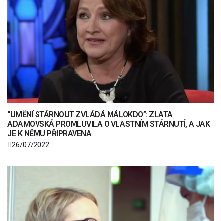
“UMĚNÍ STÁRNOUT ZVLÁDÁ MÁLOKDO”: ZLATA
ADAMOVSKÁ PROMLUVILA O VLASTNÍM STÁRNUTÍ, A JAK
JE K NĚMU PŘIPRAVENA
26/07/2022