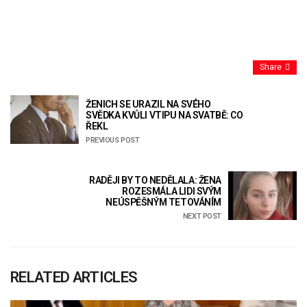
Share
ŽENICH SE URAZIL NA SVÉHO
SVĚDKA KVŮLI VTIPU NA SVATBĚ: CO
ŘEKL
PREVIOUS POST
RADĚJI BY TO NEDĚLALA: ŽENA
ROZESMÁLA LIDI SVÝM
NEÚSPĚŠNÝM TETOVÁNÍM
NEXT POST
RELATED ARTICLES