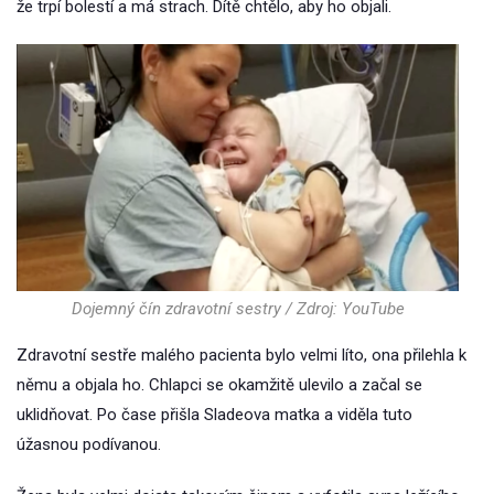
že trpí bolestí a má strach. Dítě chtělo, aby ho objali.
Dojemný čín zdravotní sestry / Zdroj: YouTube
Zdravotní sestře malého pacienta bylo velmi líto, ona přilehla k
němu a objala ho. Chlapci se okamžitě ulevilo a začal se
uklidňovat. Po čase přišla Sladeova matka a viděla tuto
úžasnou podívanou.