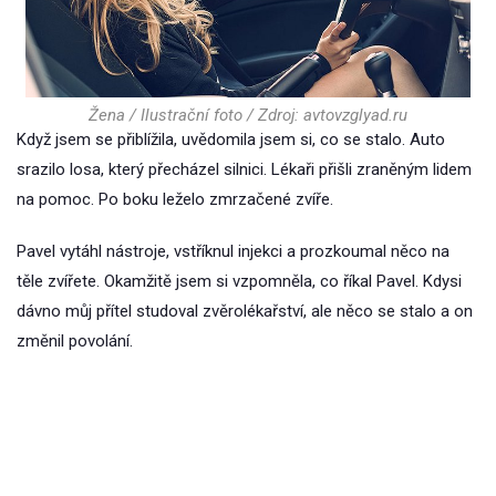
Žena / Ilustrační foto / Zdroj: avtovzglyad.ru
Když jsem se přiblížila, uvědomila jsem si, co se stalo. Auto
srazilo losa, který přecházel silnici. Lékaři přišli zraněným lidem
na pomoc. Po boku leželo zmrzačené zvíře.
Pavel vytáhl nástroje, vstříknul injekci a prozkoumal něco na
těle zvířete. Okamžitě jsem si vzpomněla, co říkal Pavel. Kdysi
dávno můj přítel studoval zvěrolékařství, ale něco se stalo a on
změnil povolání.