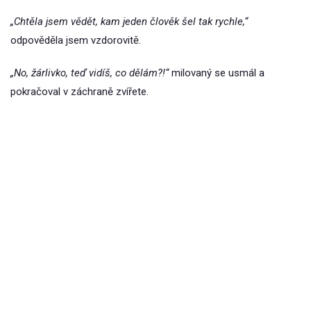
„Chtěla jsem vědět, kam jeden člověk šel tak rychle,“
odpověděla jsem vzdorovitě.
„No, žárlivko, teď vidíš, co dělám?!“
milovaný se usmál a
pokračoval v záchraně zvířete.