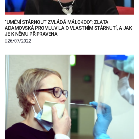
“UMĚNÍ STÁRNOUT ZVLÁDÁ MÁLOKDO”: ZLATA
ADAMOVSKÁ PROMLUVILA O VLASTNÍM STÁRNUTÍ, A JAK
JE K NĚMU PŘIPRAVENA
26/07/2022