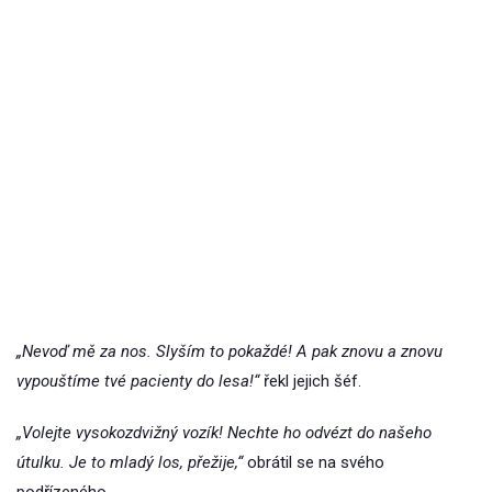
„Nevoď mě za nos. Slyším to pokaždé! A pak znovu a znovu
vypouštíme tvé pacienty do lesa!“
řekl jejich šéf.
„Volejte vysokozdvižný vozík! Nechte ho odvézt do našeho
útulku. Je to mladý los, přežije,“
obrátil se na svého
podřízeného.