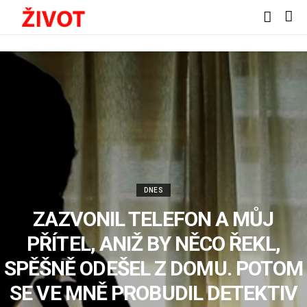
DNES
ZAZVONIL TELEFON A MŮJ
PŘÍTEL, ANIŽ BY NĚCO ŘEKL,
SPĚŠNĚ ODEŠEL Z DOMU. POTOM
SE VE MNĚ PROBUDIL DETEKTIV