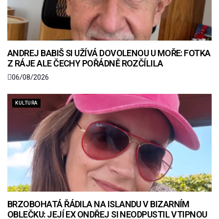
ANDREJ BABIŠ SI UŽÍVÁ DOVOLENOU U MOŘE: FOTKA
Z RÁJE ALE ČECHY POŘÁDNĚ ROZČÍLILA
06/08/2026
KULTURA
BRZOBOHATÁ ŘÁDILA NA ISLANDU V BIZARNÍM
OBLEČKU: JEJÍ EX ONDŘEJ SI NEODPUSTIL VTIPNOU