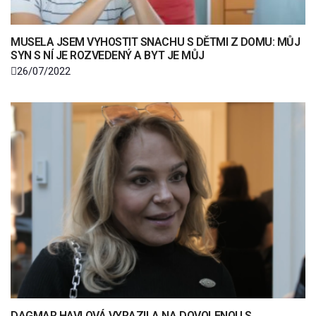
MUSELA JSEM VYHOSTIT SNACHU S DĚTMI Z DOMU: MŮJ
SYN S NÍ JE ROZVEDENÝ A BYT JE MŮJ
26/07/2022
DAGMAR HAVLOVÁ VYRAZILA NA DOVOLENOU S