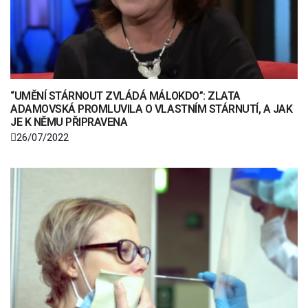
“UMĚNÍ STÁRNOUT ZVLÁDÁ MÁLOKDO”: ZLATA
ADAMOVSKÁ PROMLUVILA O VLASTNÍM STÁRNUTÍ, A JAK
JE K NĚMU PŘIPRAVENA
26/07/2022