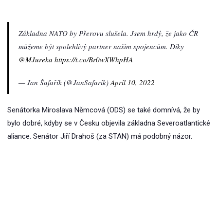
Základna NATO by Přerovu slušela. Jsem hrdý, že jako ČR
můžeme být spolehlivý partner našim spojencům. Díky
@MJureka
https://t.co/Br0wXWhpHA
— Jan Šafařík (@JanSafarik)
April 10, 2022
Senátorka Miroslava Němcová (ODS) se také domnívá, že by
bylo dobré, kdyby se v Česku objevila základna Severoatlantické
aliance. Senátor Jiří Drahoš (za STAN) má podobný názor.