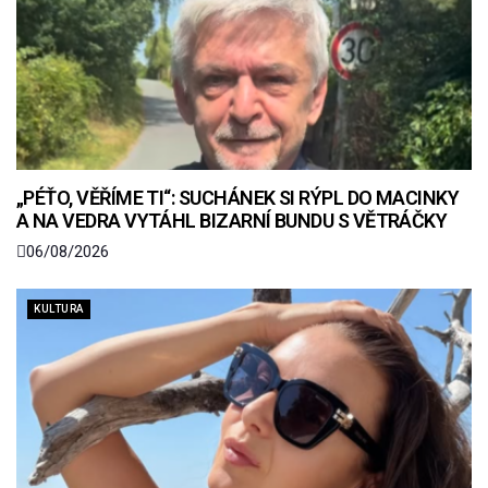
„PÉŤO, VĚŘÍME TI“: SUCHÁNEK SI RÝPL DO MACINKY
A NA VEDRA VYTÁHL BIZARNÍ BUNDU S VĚTRÁČKY
06/08/2026
KULTURA