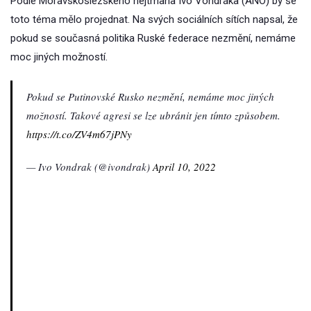
Podle Moravskoslezského hejtmana Ivo Vondráka (ANO) by se
toto téma mělo projednat. Na svých sociálních sítích napsal, že
pokud se současná politika Ruské federace nezmění, nemáme
moc jiných možností.
Pokud se Putinovské Rusko nezmění, nemáme moc jiných
možností. Takové agresi se lze ubránit jen tímto způsobem.
https://t.co/ZV4m67jPNy
— Ivo Vondrak (@ivondrak)
April 10, 2022