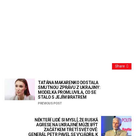
Share
TAŤÁNA MAKARENKO DOSTALA
SMUTNOU ZPRÁVU Z UKRAJINY:
MODELKA PROMLUVILA, CO SE
STALO S JEJÍM BRATREM
PREVIOUS POST
NĚKTEŘÍ LIDÉ SI MYSLÍ, ŽE RUSKÁ
AGRESE NA UKRAJINĚ MŮŽE BÝT
ZAČÁTKEM TŘETÍ SVĚTOVÉ:
GENERÁL PETR PAVEL SE VYJÁDŘIL K