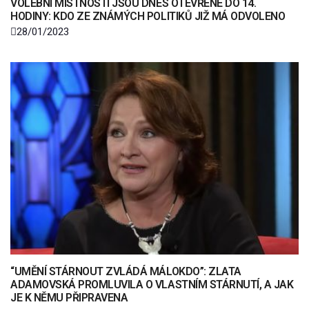
VOLEBNÍ MÍSTNOSTÍ JSOU DNES OTEVŘENÉ DO 14.
HODINY: KDO ZE ZNÁMÝCH POLITIKŮ JIŽ MÁ ODVOLENO
28/01/2023
“UMĚNÍ STÁRNOUT ZVLÁDÁ MÁLOKDO”: ZLATA
ADAMOVSKÁ PROMLUVILA O VLASTNÍM STÁRNUTÍ, A JAK
JE K NĚMU PŘIPRAVENA