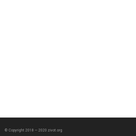
© Copyright 2018 — 2020 zivot.org