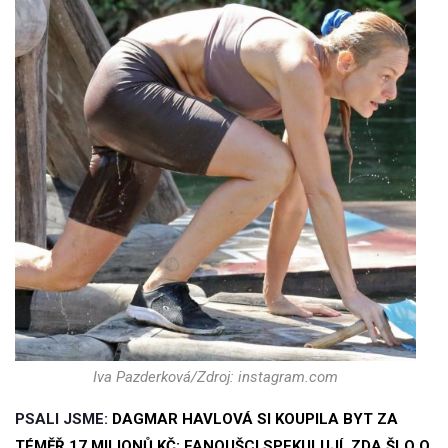
Iva Pazderková/Zdroj: instagram.com
PSALI JSME:
DAGMAR HAVLOVÁ SI KOUPILA BYT ZA
TÉMĚŘ 17 MILIONŮ KČ: FANOUŠCI SPEKULUJÍ, ZDA ŠLO O