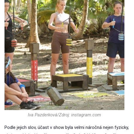
Iva Pazderková/Zdroj: instagram.com
Podle jejich slov, účast v show byla velmi náročná nejen fyzicky,