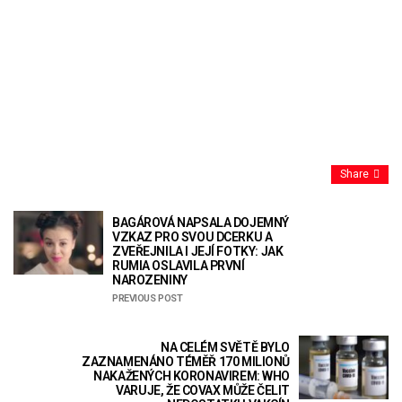
Share
BAGÁROVÁ NAPSALA DOJEMNÝ
VZKAZ PRO SVOU DCERKU A
ZVEŘEJNILA I JEJÍ FOTKY: JAK
RUMIA OSLAVILA PRVNÍ
NAROZENINY
PREVIOUS POST
NA CELÉM SVĚTĚ BYLO
ZAZNAMENÁNO TÉMĚŘ 170 MILIONŮ
NAKAŽENÝCH KORONAVIREM: WHO
VARUJE, ŽE COVAX MŮŽE ČELIT