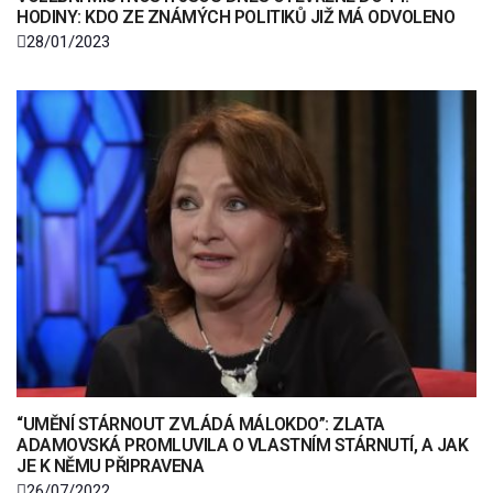
HODINY: KDO ZE ZNÁMÝCH POLITIKŮ JIŽ MÁ ODVOLENO
28/01/2023
“UMĚNÍ STÁRNOUT ZVLÁDÁ MÁLOKDO”: ZLATA
ADAMOVSKÁ PROMLUVILA O VLASTNÍM STÁRNUTÍ, A JAK
JE K NĚMU PŘIPRAVENA
26/07/2022