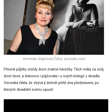
Veronika Gajerová/Zdroj: youtube.com
Přesně půjčky zničily život známé herečky. Těch měla za svůj
život dost, a dokonce i půjčovala i u svých kolegů z divadla.
Veronika řekla, že zbývá jí dohrát ještě dva představení, po
kterých divadelní scénu opustí.