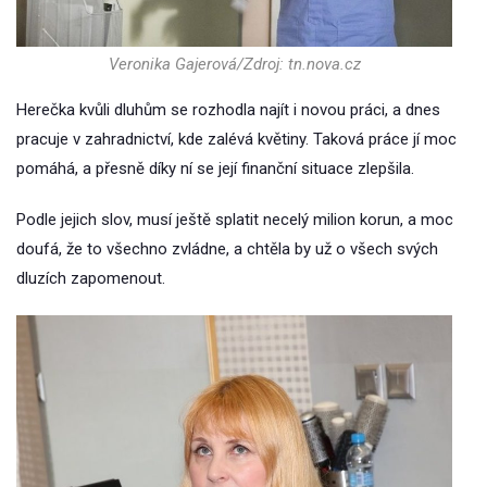
Veronika Gajerová/Zdroj: tn.nova.cz
Herečka kvůli dluhům se rozhodla najít i novou práci, a dnes
pracuje v zahradnictví, kde zalévá květiny. Taková práce jí moc
pomáhá, a přesně díky ní se její finanční situace zlepšila.
Podle jejich slov, musí ještě splatit necelý milion korun, a moc
doufá, že to všechno zvládne, a chtěla by už o všech svých
dluzích zapomenout.