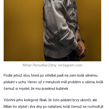
Milan Peroutka/Zdroj: instagram.com
Podle jehož slov, hned po střelbě padl na zem kvůli silnému
pískání v uchu. Herec už v minulosti měl problém s ušima, kvůli
čemuž si myslel, že mu prasknul bubínek.
Všichni jeho kolegové říkali, že toto pískání brzy ukončí, ale
Milan ho slyšel i dva dny po natáčení, kvůli čemuž se rozhodl jít