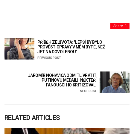
Share
PŘÍBĚH ZE ŽIVOTA: "LEPŠÍ BY BYLO
PROVÉST OPRAVY V MÉM BYTĚ, NEŽ
JET NA DOVOLENOU"
PREVIOUS POST
JAROMÍR NOHAVICA ODMÍTL VRÁTIT
PUTINOVU MEDAILI: NĚKTEŘÍ
FANOUŠCI HO KRITIZOVALI
NEXT POST
RELATED ARTICLES