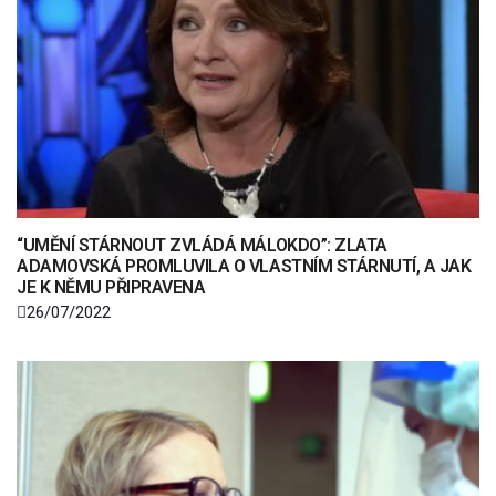
“UMĚNÍ STÁRNOUT ZVLÁDÁ MÁLOKDO”: ZLATA
ADAMOVSKÁ PROMLUVILA O VLASTNÍM STÁRNUTÍ, A JAK
JE K NĚMU PŘIPRAVENA
26/07/2022