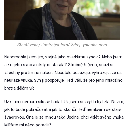
Starší žena/ ilustrační foto/ Zdroj: youtube.com
Nepomohla jsem jim, stejně jako mladšímu synovi? Nebo jsem
se o jeho synovi nikdy nestarala? Stručně řečeno, snaží se
všechny proti mně naladit. Neustále odsuzuje, vyhrožuje, že už
neukáže vnuka. Syn ji podporuje. Teď věří, že pro jeho mladšího
bratra dělám víc.
Už s nimi nemám sílu se hádat. Už jsem si zvykla být zlá. Nevím,
jak to bude pokračovat a jak to skončí. Teď nemluvím se starší
švagrovou. Ona je se mnou taky. Jediné, chci vidět svého vnuka.
Můžete mi něco poradit?