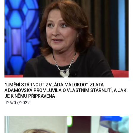
“UMĚNÍ STÁRNOUT ZVLÁDÁ MÁLOKDO”: ZLATA
ADAMOVSKÁ PROMLUVILA O VLASTNÍM STÁRNUTÍ, A JAK
JE K NĚMU PŘIPRAVENA
26/07/2022