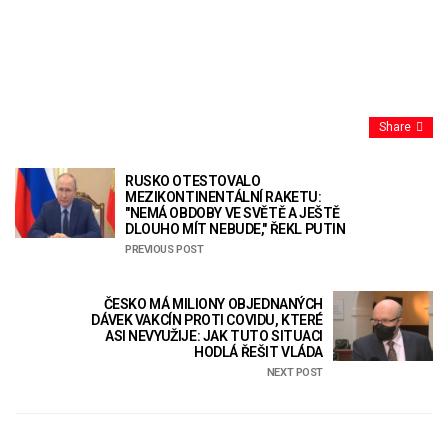
Share
RUSKO OTESTOVALO
MEZIKONTINENTÁLNÍ RAKETU:
"NEMÁ OBDOBY VE SVĚTĚ A JEŠTĚ
DLOUHO MÍT NEBUDE," ŘEKL PUTIN
PREVIOUS POST
ČESKO MÁ MILIONY OBJEDNANÝCH
DÁVEK VAKCÍN PROTI COVIDU, KTERÉ
ASI NEVYUŽIJE: JAK TUTO SITUACI
HODLÁ ŘEŠIT VLÁDA
NEXT POST