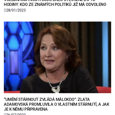
HODINY: KDO ZE ZNÁMÝCH POLITIKŮ JIŽ MÁ ODVOLENO
28/01/2023
“UMĚNÍ STÁRNOUT ZVLÁDÁ MÁLOKDO”: ZLATA
ADAMOVSKÁ PROMLUVILA O VLASTNÍM STÁRNUTÍ, A JAK
JE K NĚMU PŘIPRAVENA
26/07/2022