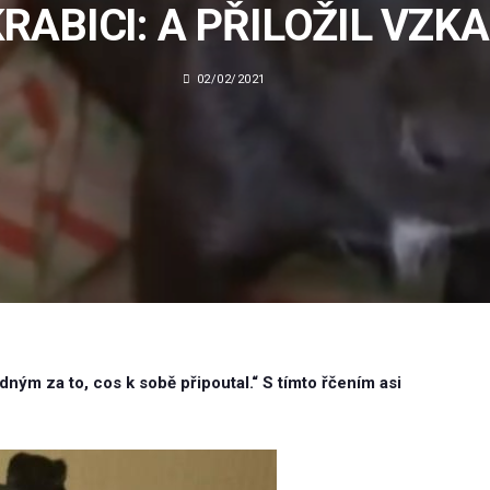
RABICI: A PŘILOŽIL VZK
02/02/2021
ným za to, cos k sobě připoutal.“ S tímto řčením asi