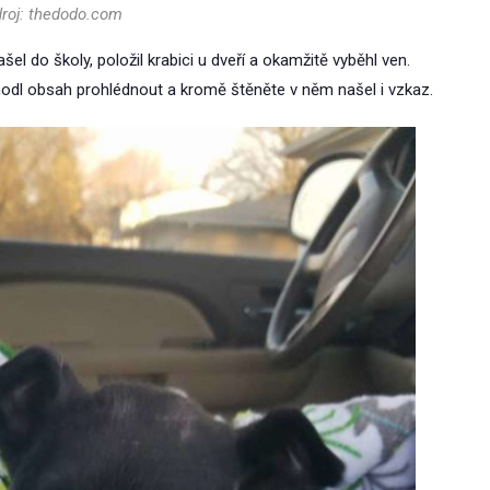
droj: thedodo.com
šel do školy, položil krabici u dveří a okamžitě vyběhl ven.
zhodl obsah prohlédnout a kromě štěněte v něm našel i vzkaz.