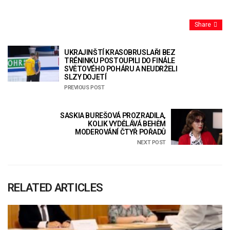
Share
UKRAJINŠTÍ KRASOBRUSLAŘI BEZ
TRÉNINKU POSTOUPILI DO FINÁLE
SVĚTOVÉHO POHÁRU A NEUDRŽELI
SLZY DOJETÍ
PREVIOUS POST
SASKIA BUREŠOVÁ PROZRADILA,
KOLIK VYDĚLÁVÁ BEHĚM
MODEROVÁNÍ ČTYŘ POŘADŮ
NEXT POST
RELATED ARTICLES