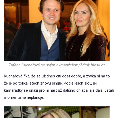
Taťána Kuchařová se svým exmanželem/Zdroj: blesk.cz
Kuchařová říká, že se už dnes cítí dost dobře, a zvyká si na to,
že je po tolika letech znovu single. Podle jejich slov, její
kamarádky se snaží pro ni najít už dalšího chlapa, ale další vztah
momentálně neplánuje.