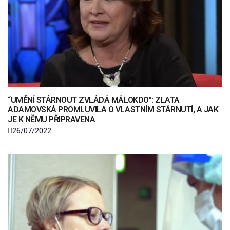
“UMĚNÍ STÁRNOUT ZVLÁDÁ MÁLOKDO”: ZLATA
ADAMOVSKÁ PROMLUVILA O VLASTNÍM STÁRNUTÍ, A JAK
JE K NĚMU PŘIPRAVENA
26/07/2022