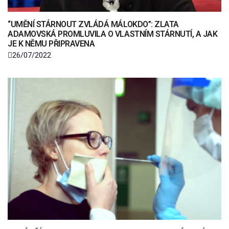
“UMĚNÍ STÁRNOUT ZVLÁDÁ MÁLOKDO”: ZLATA
ADAMOVSKÁ PROMLUVILA O VLASTNÍM STÁRNUTÍ, A JAK
JE K NĚMU PŘIPRAVENA
26/07/2022