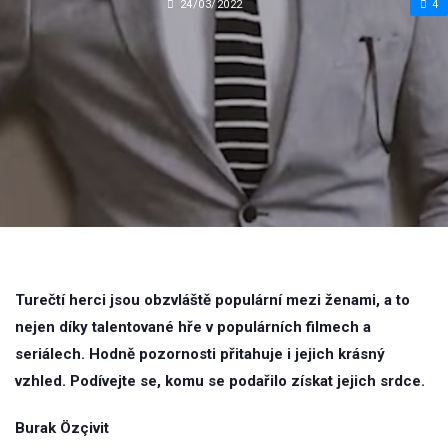
24/03/2022
4
Turečtí herci jsou obzvláště populární mezi ženami, a to
nejen díky talentované hře v populárních filmech a
seriálech. Hodně pozornosti přitahuje i jejich krásný
vzhled. Podívejte se, komu se podařilo získat jejich srdce.
Burak Özçivit