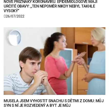
NOVÉ PŘÍZNAKY KORONAVIRU. EPIDEMIOLOGOVÉ MAJÍ
URČITÉ OBAVY: „TEN NEPOMĚR NIKDY NEBYL TAKHLE
VYSOKÝ“
26/07/2022
MUSELA JSEM VYHOSTIT SNACHU S DĚTMI Z DOMU: MŮJ
SYN S NÍ JE ROZVEDENÝ A BYT JE MŮJ