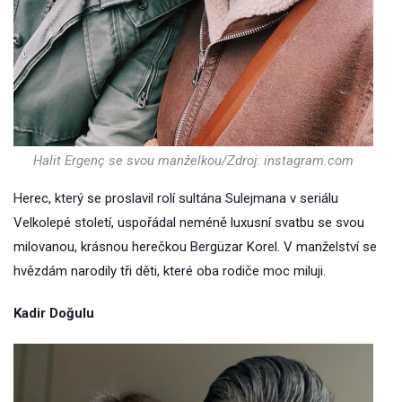
Halit Ergenç se svou manželkou/Zdroj: instagram.com
Herec, který se proslavil rolí sultána Sulejmana v seriálu
Velkolepé století, uspořádal neméně luxusní svatbu se svou
milovanou, krásnou herečkou Bergüzar Korel. V manželství se
hvězdám narodily tři děti, které oba rodiče moc miluji.
Kadir Doğulu