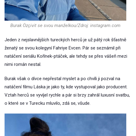
Burak Özçivit se svou manželkou/Zdroj: instagram.com
Jeden z nejslavnějších tureckých herců je už pátý rok šťastně
ženatý se svou kolegyní Fahriye Evcen. Pár se seznámil při
natáčení seriálu Kořínek-ptáček, ale tehdy se přes vášeň mezi
nimi román nestal.
Burak však o dívce nepřestal myslet a po chvíli ji pozval na
natáčení filmu Láska je jako ty, kde vystupoval jako producent.
Vztah herců se vyvíjel rychle a pár si brzy zahrál luxusní svatbu,
o které se v Turecku mluvilo, zdá se, všude.