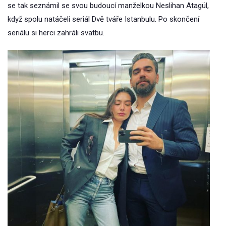
se tak seznámil se svou budoucí manželkou Neslihan Atagül,
když spolu natáčeli seriál Dvě tváře Istanbulu. Po skončení
seriálu si herci zahráli svatbu.