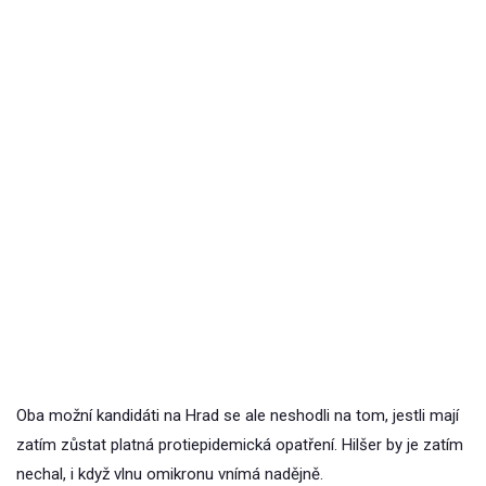
Oba možní kandidáti na Hrad se ale neshodli na tom, jestli mají
zatím zůstat platná protiepidemická opatření. Hilšer by je zatím
nechal, i když vlnu omikronu vnímá nadějně.