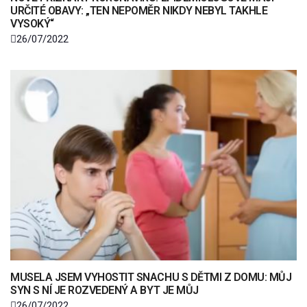
URČITÉ OBAVY: „TEN NEPOMĚR NIKDY NEBYL TAKHLE
VYSOKÝ“
26/07/2022
MUSELA JSEM VYHOSTIT SNACHU S DĚTMI Z DOMU: MŮJ
SYN S NÍ JE ROZVEDENÝ A BYT JE MŮJ
26/07/2022