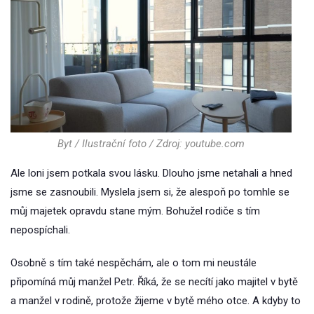
Byt / Ilustrační foto / Zdroj: youtube.com
Ale loni jsem potkala svou lásku. Dlouho jsme netahali a hned
jsme se zasnoubili. Myslela jsem si, že alespoň po tomhle se
můj majetek opravdu stane mým. Bohužel rodiče s tím
nepospíchali.
Osobně s tím také nespěchám, ale o tom mi neustále
připomíná můj manžel Petr. Říká, že se necítí jako majitel v bytě
a manžel v rodině, protože žijeme v bytě mého otce. A kdyby to