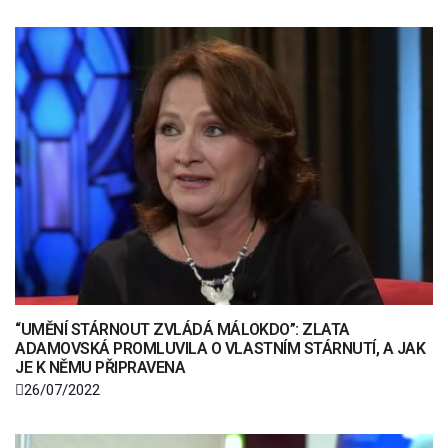
“UMĚNÍ STÁRNOUT ZVLÁDÁ MÁLOKDO”: ZLATA
ADAMOVSKÁ PROMLUVILA O VLASTNÍM STÁRNUTÍ, A JAK
JE K NĚMU PŘIPRAVENA
26/07/2022