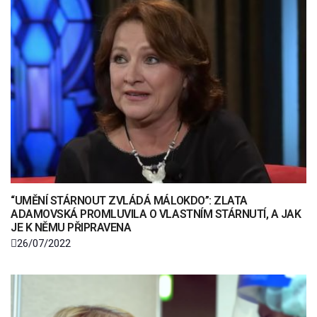
“UMĚNÍ STÁRNOUT ZVLÁDÁ MÁLOKDO”: ZLATA
ADAMOVSKÁ PROMLUVILA O VLASTNÍM STÁRNUTÍ, A JAK
JE K NĚMU PŘIPRAVENA
26/07/2022