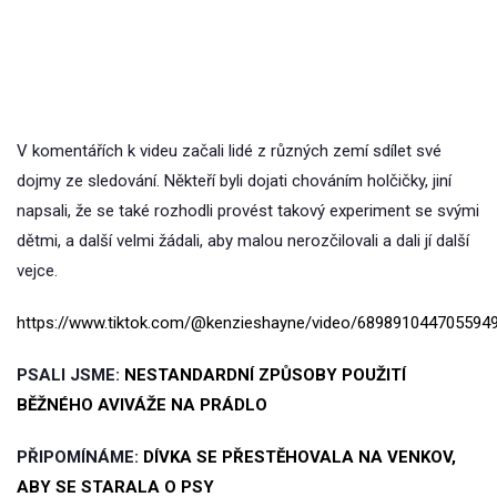
V komentářích k videu začali lidé z různých zemí sdílet své
dojmy ze sledování. Někteří byli dojati chováním holčičky, jiní
napsali, že se také rozhodli provést takový experiment se svými
dětmi, a další velmi žádali, aby malou nerozčilovali a dali jí další
vejce.
https://www.tiktok.com/@kenzieshayne/video/689891044705594
PSALI JSME:
NESTANDARDNÍ ZPŮSOBY POUŽITÍ
BĚŽNÉHO AVIVÁŽE NA PRÁDLO
PŘIPOMÍNÁME:
DÍVKA SE PŘESTĚHOVALA NA VENKOV,
ABY SE STARALA O PSY