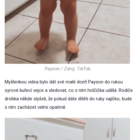
Payson / Zdroj: TikTok
Myšlenkou videa bylo dát své malé dceři Payson do rukou
syrové kuřecí vejce a sledovat, co s ním holčička udělá. Rodiče
drobka někde slyšeli, že pokud dáte dítěti do ruky vajíčko, bude
s ním zacházet velmi opatrně.