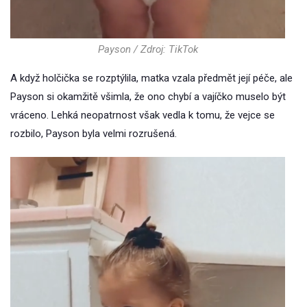
Payson / Zdroj: TikTok
A když holčička se rozptýlila, matka vzala předmět její péče, ale
Payson si okamžitě všimla, že ono chybí a vajíčko muselo být
vráceno. Lehká neopatrnost však vedla k tomu, že vejce se
rozbilo, Payson byla velmi rozrušená.