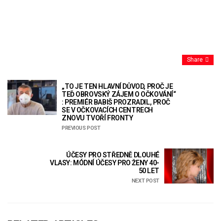
Share
„TO JE TEN HLAVNÍ DŮVOD, PROČ JE
TEĎ OBROVSKÝ ZÁJEM O OČKOVÁNÍ“
: PREMIÉR BABIŠ PROZRADIL, PROČ
SE V OČKOVACÍCH CENTRECH
ZNOVU TVOŘÍ FRONTY
PREVIOUS POST
ÚČESY PRO STŘEDNĚ DLOUHÉ
VLASY: MÓDNÍ ÚČESY PRO ŽENY 40-
50 LET
NEXT POST