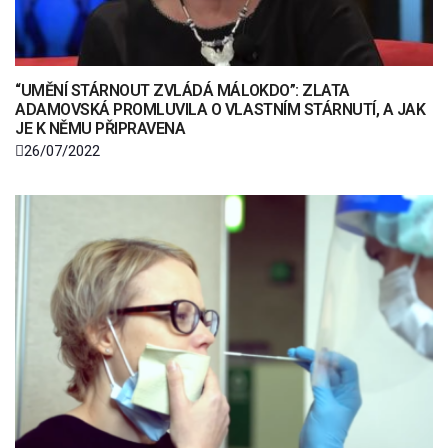
“UMĚNÍ STÁRNOUT ZVLÁDÁ MÁLOKDO”: ZLATA
ADAMOVSKÁ PROMLUVILA O VLASTNÍM STÁRNUTÍ, A JAK
JE K NĚMU PŘIPRAVENA
26/07/2022