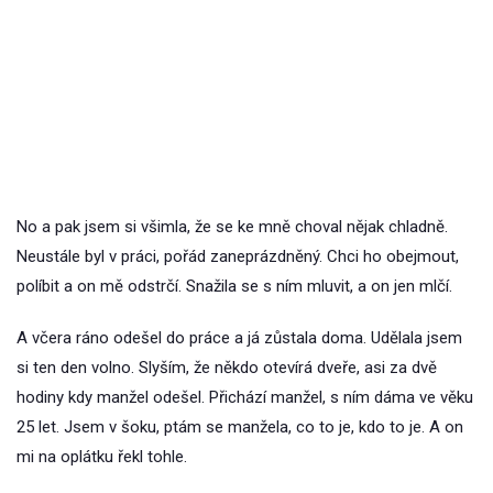
No a pak jsem si všimla, že se ke mně choval nějak chladně.
Neustále byl v práci, pořád zaneprázdněný. Chci ho obejmout,
políbit a on mě odstrčí. Snažila se s ním mluvit, a on jen mlčí.
A včera ráno odešel do práce a já zůstala doma. Udělala jsem
si ten den volno. Slyším, že někdo otevírá dveře, asi za dvě
hodiny kdy manžel odešel. Přichází manžel, s ním dáma ve věku
25 let. Jsem v šoku, ptám se manžela, co to je, kdo to je. A on
mi na oplátku řekl tohle.