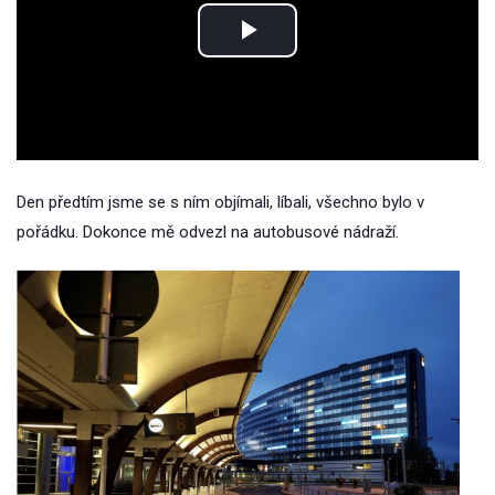
Play
Video
Den předtím jsme se s ním objímali, líbali, všechno bylo v
pořádku. Dokonce mě odvezl na autobusové nádraží.