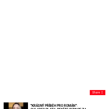
Share
"KRÁSNÝ PŘÍBĚH PRO ROMÁN":