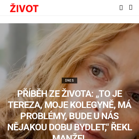
DNES
PŘÍBĚH ZE ŽIVOTA: „TO JE
TEREZA, MOJE KOLEGYNĚ, MÁ
PROBLÉMY, BUDE U NÁS
NĚJAKOU DOBU BYDLET,“ ŘEKL
MANŽEL