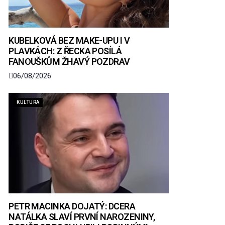
KUBELKOVÁ BEZ MAKE-UPU I V
PLAVKÁCH: Z ŘECKA POSÍLÁ
FANOUŠKŮM ŽHAVÝ POZDRAV
06/08/2026
KULTURA
PETR MACINKA DOJATÝ: DCERA
NATÁLKA SLAVÍ PRVNÍ NAROZENINY,