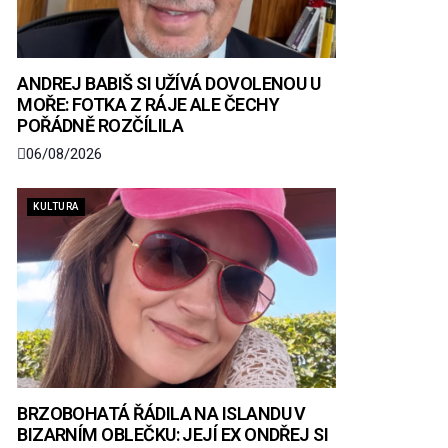
ANDREJ BABIŠ SI UŽÍVÁ DOVOLENOU U
MOŘE: FOTKA Z RÁJE ALE ČECHY
POŘÁDNĚ ROZČÍLILA
06/08/2026
KULTURA
BRZOBOHATÁ ŘÁDILA NA ISLANDU V
BIZARNÍM OBLEČKU: JEJÍ EX ONDŘEJ SI