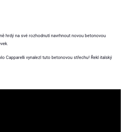
írně hrdý na své rozhodnutí navrhnout novou betonovou
ěvek.
 Capparelli vynalezl tuto betonovou střechu! Řekl italský