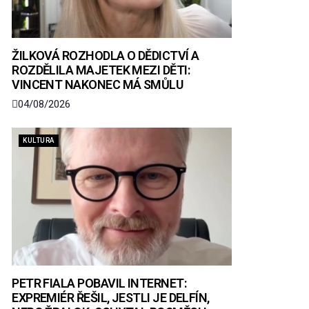
ŽILKOVÁ ROZHODLA O DĚDICTVÍ A
ROZDĚLILA MAJETEK MEZI DĚTI:
VINCENT NAKONEC MÁ SMŮLU
04/08/2026
KULTURA
PETR FIALA POBAVIL INTERNET:
EXPREMIÉR ŘEŠIL, JESTLI JE DELFÍN,