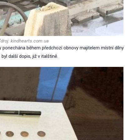
droj: kindhearts.com.ua
ety ponechána během předchozí obnovy majitelem místní dílny
další dopis, již v italštině.