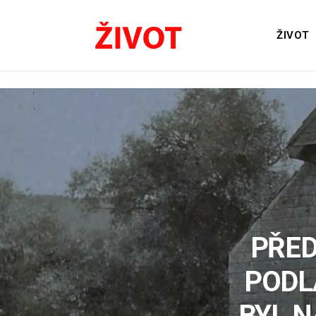
ŽIVOT
PŘED
PODL
BYL N