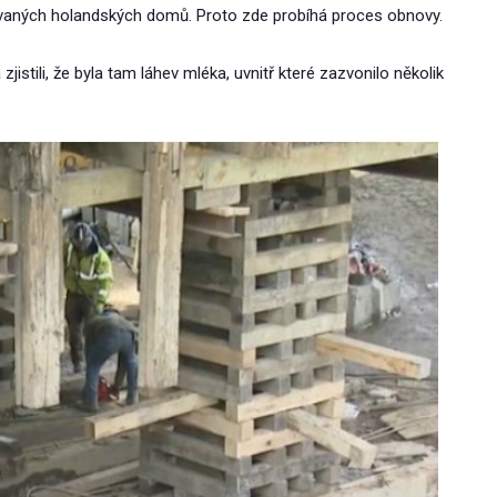
chovaných holandských domů. Proto zde probíhá proces obnovy.
istili, že byla tam láhev mléka, uvnitř které zazvonilo několik