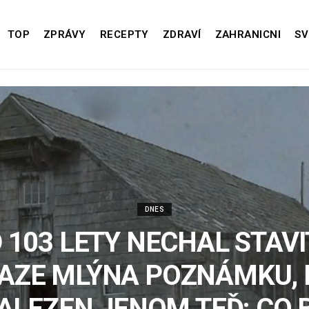
TOP
ZPRÁVY
RECEPTY
ZDRAVÍ
ZAHRANICNI
SV
DNES
 103 LETY NECHAL STAVI
AZE MLÝNA POZNÁMKU, 
ALEZEN JENOM TEĎ: CO 