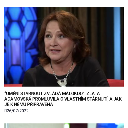
“UMĚNÍ STÁRNOUT ZVLÁDÁ MÁLOKDO”: ZLATA
ADAMOVSKÁ PROMLUVILA O VLASTNÍM STÁRNUTÍ, A JAK
JE K NĚMU PŘIPRAVENA
26/07/2022