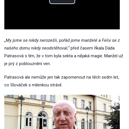
Play
Video
„My jsme se nikdy nerozešli, pořád jsme manželé a Felix se z
našeho domu nikdy neodstěhoval,“
před časem říkala Dáda
Patrasová s tím, že v tom byla sekta a nějaká magie. Manžel už
je prý z poblouznění ven.
Patrasová ale nemůže jen tak zapomenout na těch sedm let,
co Slováček s milenkou strávil.