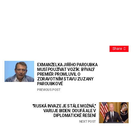
Share
EXMANŽELKA JIŘÍHO PAROUBKA
MUSÍ POUŽÍVAT VOZÍK: BÝVALÝ
PREMIÉR PROMLUVIL O
ZDRAVOTNÍM STAVU ZUZANY
PAROUBKOVÉ
PREVIOUS POST
"RUSKÁ INVAZE JE STÁLE MOŽNÁ,"
VARUJE BIDEN: DOUFÁ ALE V
DIPLOMATICKÉ ŘEŠENÍ
NEXT POST