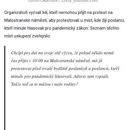
Tomio Okamura / Zdroj: youtube.com
Organizátoři vyzvali lidi, kteří nemohou přijít na protest na
Malostranské náměstí, aby protestovali u míst, kde žijí poslanci,
kteří minule hlasovali pro pandemický zákon. Seznam těchto
míst uskupení zveřejnilo.
Chcípl pes dal na svoje sítě výzvu, že pokud někdo nemá
čas přijet v 10:00 na Malostranské náměstí, má jít
protestovat před trvalé bydliště poslankyň a poslanců, kteří
minule pro pandemický hlasovali. Adresy tam vypsali.
Takže teď za to můžou i naše rodiny?