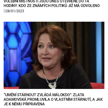
VOLEBNÍ MÍSTNOSTÍ JSOU DNES OTEVŘENÉ DO 14.
HODINY: KDO ZE ZNÁMÝCH POLITIKŮ JIŽ MÁ ODVOLENO
28/01/2023
“UMĚNÍ STÁRNOUT ZVLÁDÁ MÁLOKDO”: ZLATA
ADAMOVSKÁ PROMLUVILA O VLASTNÍM STÁRNUTÍ, A JAK
JE K NĚMU PŘIPRAVENA