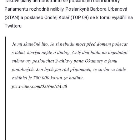
Takové plány demonstrantů se poslancům dolní komory
Parlamentu rozhodně nelíbily. Poslankyně Barbora Urbanová
(STAN) a poslanec Ondřej Kolář (TOP 09) se k tomu vyjádřili na
Twitteru.
Je mi skutečně líto, že si nebudu moct před domem pokecat
s lidmi, kterým nejde o dialog. Celý den budu na nejednání
sněmovny poslouchat žvahlavy pana Okamury a jemu
podobných. Jen bych jim rád připomněl, že sazba za tuhle
exhibici je 790 000 korun za hodinu.
pic.twitter.com/03NneNMzt8