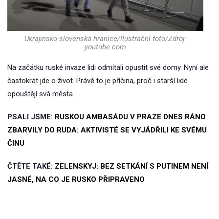
Ukrajinsko-slovenská hranice/Ilustrační foto/Zdroj:
youtube.com
Na začátku ruské invaze lidi odmítali opustit své domy. Nyní ale
častokrát jde o život. Právě to je příčina, proč i starší lidé
opouštějí svá města.
PSALI JSME:
RUSKOU AMBASÁDU V PRAZE DNES RÁNO
ZBARVILY DO RUDA: AKTIVISTÉ SE VYJÁDŘILI KE SVÉMU
ČINU
ČTĚTE TAKÉ:
ZELENSKYJ: BEZ SETKÁNÍ S PUTINEM NENÍ
JASNÉ, NA CO JE RUSKO PŘIPRAVENO