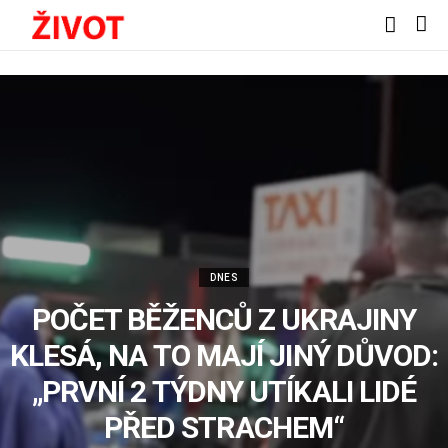
DNES
POČET BĚŽENCŮ Z UKRAJINY
KLESÁ, NA TO MAJÍ JINÝ DŮVOD:
„PRVNÍ 2 TÝDNY UTÍKALI LIDÉ
PŘED STRACHEM“