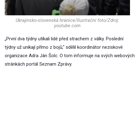
Ukrajinsko-slovenská hranice/Ilustrační foto/Zdroj:
youtube.com
„První dva týdny utíkali lidé před strachem z války. Poslední
týdny už unikají přímo z bojů,“ sdělil koordinátor neziskové
organizace Adra Ján Šolc. O tom informuje na svých webových
stránkách portál Seznam Zprávy.