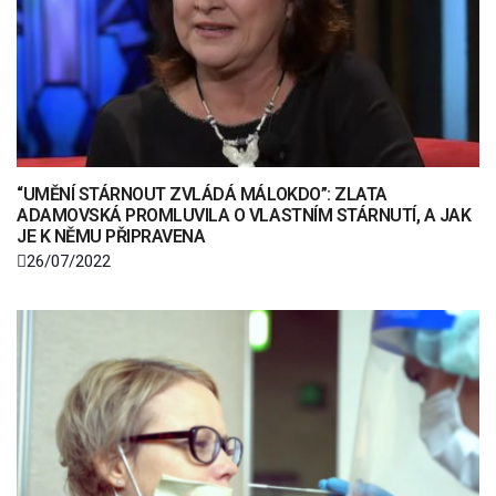
“UMĚNÍ STÁRNOUT ZVLÁDÁ MÁLOKDO”: ZLATA
ADAMOVSKÁ PROMLUVILA O VLASTNÍM STÁRNUTÍ, A JAK
JE K NĚMU PŘIPRAVENA
26/07/2022