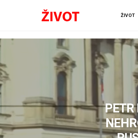
ŽIVOT
PETR 
NEHRO
RUS