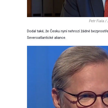
Petr Fiala /
Dodal také, že Česku nyní nehrozí žádné bezprostř
Severoatlantické aliance.