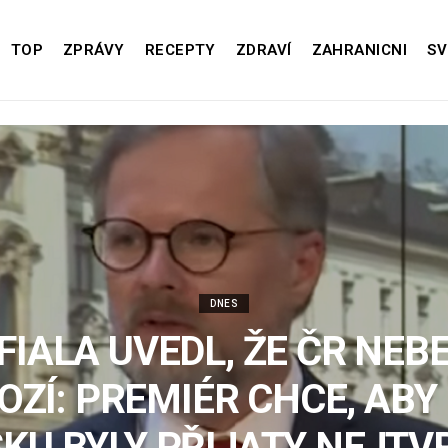
TOP
ZPRÁVY
RECEPTY
ZDRAVÍ
ZAHRANICNI
SV
DNES
FIALA UVEDL, ŽE ČR NEB
ZÍ: PREMIÉR CHCE, ABY
KU BYLY PŘIJATY NEJTV