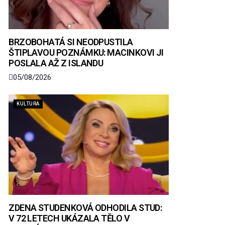
BRZOBOHATÁ SI NEODPUSTILA
ŠTIPLAVOU POZNÁMKU: MACINKOVI JI
POSLALA AŽ Z ISLANDU
05/08/2026
KULTURA
ZDENA STUDENKOVÁ ODHODILA STUD:
V 72 LETECH UKÁZALA TĚLO V