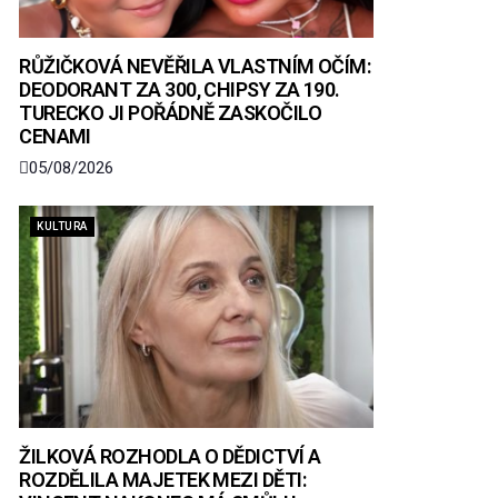
RŮŽIČKOVÁ NEVĚŘILA VLASTNÍM OČÍM:
DEODORANT ZA 300, CHIPSY ZA 190.
TURECKO JI POŘÁDNĚ ZASKOČILO
CENAMI
05/08/2026
KULTURA
ŽILKOVÁ ROZHODLA O DĚDICTVÍ A
ROZDĚLILA MAJETEK MEZI DĚTI: