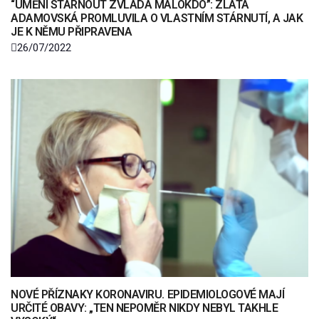
“UMĚNÍ STÁRNOUT ZVLÁDÁ MÁLOKDO”: ZLATA
ADAMOVSKÁ PROMLUVILA O VLASTNÍM STÁRNUTÍ, A JAK
JE K NĚMU PŘIPRAVENA
26/07/2022
NOVÉ PŘÍZNAKY KORONAVIRU. EPIDEMIOLOGOVÉ MAJÍ
URČITÉ OBAVY: „TEN NEPOMĚR NIKDY NEBYL TAKHLE