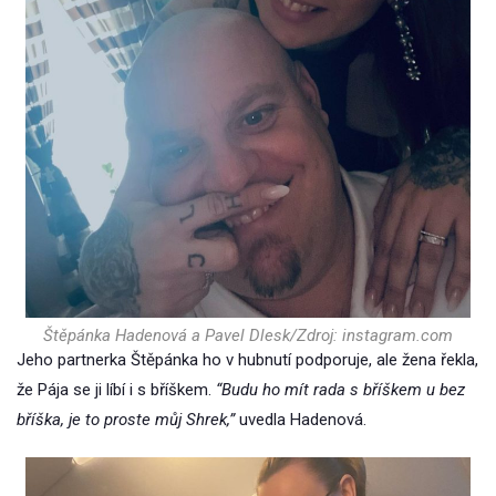
Štěpánka Hadenová a Pavel Dlesk/Zdroj: instagram.com
Jeho partnerka Štěpánka ho v hubnutí podporuje, ale žena řekla,
že Pája se ji líbí i s bříškem.
“Budu ho mít rada s bříškem u bez
bříška, je to proste můj Shrek,”
uvedla Hadenová.