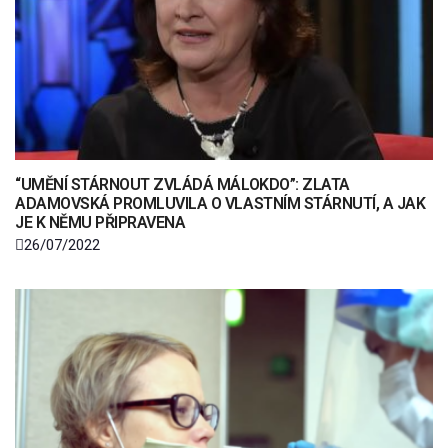
“UMĚNÍ STÁRNOUT ZVLÁDÁ MÁLOKDO”: ZLATA
ADAMOVSKÁ PROMLUVILA O VLASTNÍM STÁRNUTÍ, A JAK
JE K NĚMU PŘIPRAVENA
26/07/2022