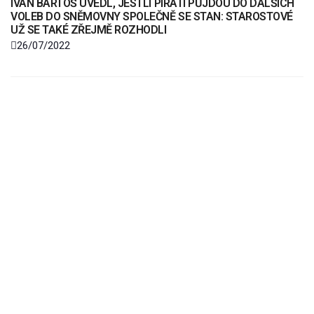
IVAN BARTOŠ UVEDL, JESTLI PIRÁTI PŮJDOU DO DALŠÍCH
VOLEB DO SNĚMOVNY SPOLEČNĚ SE STAN: STAROSTOVÉ
UŽ SE TAKÉ ZŘEJMĚ ROZHODLI
26/07/2022