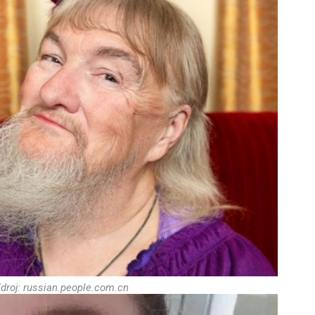
droj: russian.people.com.cn