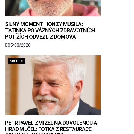
SILNÝ MOMENT HONZY MUSILA:
TATÍNKA PO VÁŽNÝCH ZDRAVOTNÍCH
POTÍŽÍCH ODVEZL Z DOMOVA
05/08/2026
KULTURA
PETR PAVEL ZMIZEL NA DOVOLENOU A
HRAD MLČEL: FOTKA Z RESTAURACE