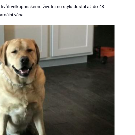
le kvůli velkopanskému životnímu stylu dostal až do 48
ormální váha.