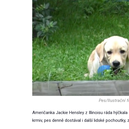
Pes/Ilustrační 
Američanka Jackie Hensley z Illinoisu ráda hýčkal
krmiv, pes denně dostával i další lidské pochoutky, 