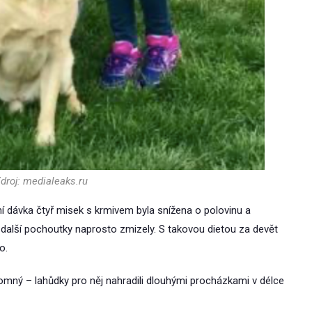
droj: medialeaks.ru
nní dávka čtyř misek s krmivem byla snížena o polovinu a
další pochoutky naprosto zmizely. S takovou dietou za devět
o.
blomný – lahůdky pro něj nahradili dlouhými procházkami v délce