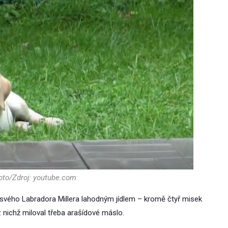
foto/Zdroj: youtube.com
a svého Labradora Millera lahodným jídlem – kromě čtyř misek
z nichž miloval třeba arašídové máslo.