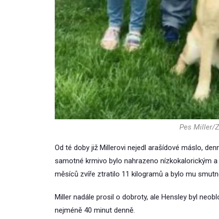
Pes Miller/Z
Od té doby již Millerovi nejedl arašídové máslo, de
samotné krmivo bylo nahrazeno nízkokalorickým a 
měsíců zvíře ztratilo 11 kilogramů a bylo mu smutn
Miller nadále prosil o dobroty, ale Hensley byl neo
nejméně 40 minut denně.