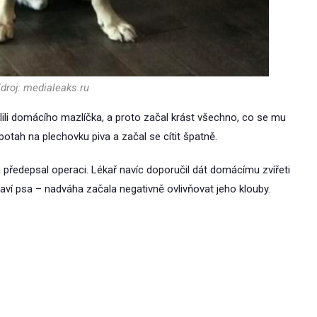
droj: medialeaks.ru
lili domácího mazlíčka, a proto začal krást všechno, co se mu
otah na plechovku piva a začal se cítit špatně.
il a předepsal operaci. Lékař navíc doporučil dát domácímu zvířeti
draví psa – nadváha začala negativně ovlivňovat jeho klouby.