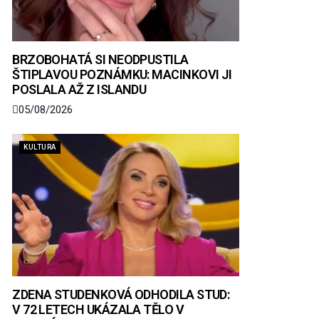
BRZOBOHATÁ SI NEODPUSTILA
ŠTIPLAVOU POZNÁMKU: MACINKOVI JI
POSLALA AŽ Z ISLANDU
05/08/2026
KULTURA
ZDENA STUDENKOVÁ ODHODILA STUD:
V 72 LETECH UKÁZALA TĚLO V