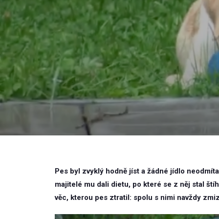
Pes byl zvyklý hodně jíst a žádné jídlo neodmít
majitelé mu dali dietu, po které se z něj stal ští
věc, kterou pes ztratil: spolu s nimi navždy zmi