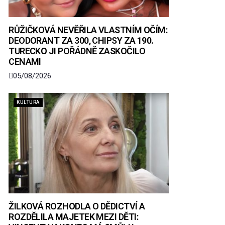
RŮŽIČKOVÁ NEVĚŘILA VLASTNÍM OČÍM:
DEODORANT ZA 300, CHIPSY ZA 190.
TURECKO JI POŘÁDNĚ ZASKOČILO
CENAMI
05/08/2026
KULTURA
ŽILKOVÁ ROZHODLA O DĚDICTVÍ A
ROZDĚLILA MAJETEK MEZI DĚTI: