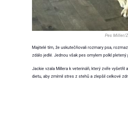
Pes Miller/Z
Majitelé tím, že uskutečňovali rozmary psa, rozmaz
zdálo jedlé. Jednou však pes omylem polkl pletený p
Jackie vzala Millera k veterináři, který zvíře vyšetř
dietu, aby zmírnil stres z stehů a zlepšil celkové z