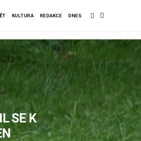
ĚT
KULTURA
REDAKCE
DNES
L SE K
EN