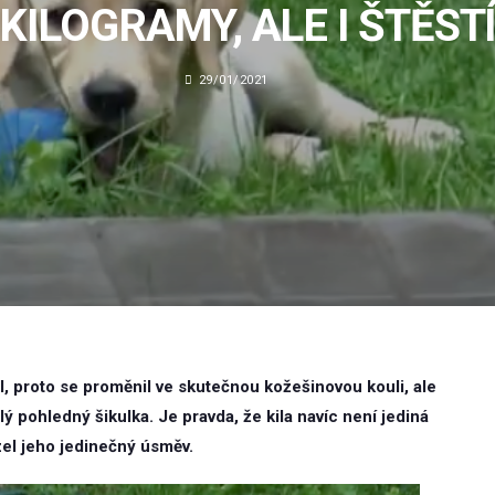
KILOGRAMY, ALE I ŠTĚST
29/01/2021
al, proto se proměnil ve skutečnou kožešinovou kouli, ale
hlý pohledný šikulka. Je pravda, že kila navíc není jediná
zel jeho jedinečný úsměv.