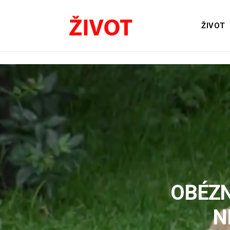
ŽIVOT
OBÉZN
N