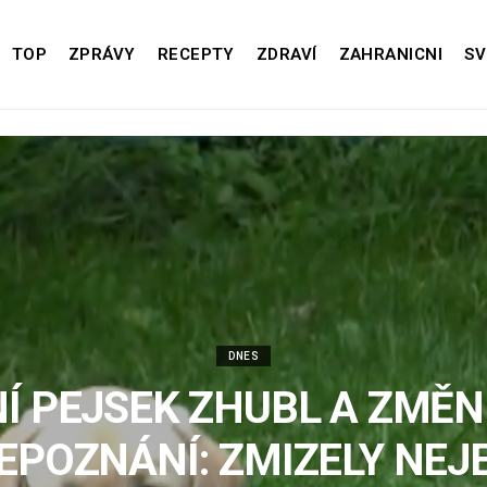
TOP
ZPRÁVY
RECEPTY
ZDRAVÍ
ZAHRANICNI
SV
DNES
Í PEJSEK ZHUBL A ZMĚNI
EPOZNÁNÍ: ZMIZELY NEJ