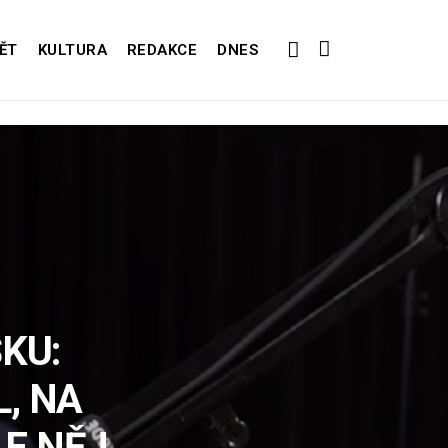
ĚT
KULTURA
REDAKCE
DNES
KU:
, NA
E NĚJ