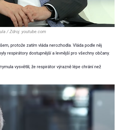
la / Zdroj: youtube.com
všem, protože zatím vláda nerozhodla. Vláda podle něj
yly respirátory dostupnější a levnější pro všechny občany.
ymula vysvětlil, že respirátor výrazně lépe chrání než