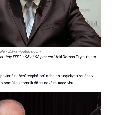
la / Zdroj: youtube.com
or třídy FFP2 z 95 až 98 procent,“
řekl Roman Prymula pro
ovinné nošení respirátorů nebo chirurgických roušek v
to pomůže zpomalit šíření nové mutace viru.