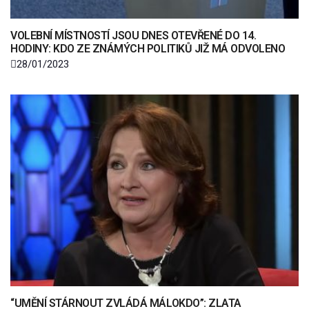
VOLEBNÍ MÍSTNOSTÍ JSOU DNES OTEVŘENÉ DO 14.
HODINY: KDO ZE ZNÁMÝCH POLITIKŮ JIŽ MÁ ODVOLENO
28/01/2023
“UMĚNÍ STÁRNOUT ZVLÁDÁ MÁLOKDO”: ZLATA