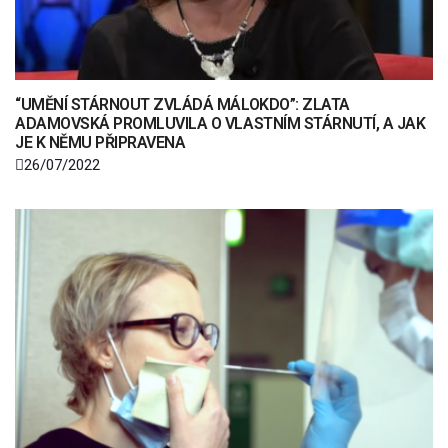
“UMĚNÍ STÁRNOUT ZVLÁDÁ MÁLOKDO”: ZLATA
ADAMOVSKÁ PROMLUVILA O VLASTNÍM STÁRNUTÍ, A JAK
JE K NĚMU PŘIPRAVENA
26/07/2022