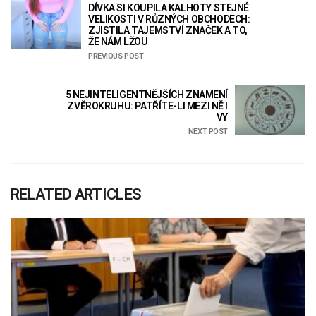
DÍVKA SI KOUPILA KALHOTY STEJNÉ
VELIKOSTI V RŮZNÝCH OBCHODECH:
ZJISTILA TAJEMSTVÍ ZNAČEK A TO,
ŽE NÁM LŽOU
PREVIOUS POST
5 NEJINTELIGENTNĚJŠÍCH ZNAMENÍ
ZVĚROKRUHU: PATŘÍTE-LI MEZI NĚ I
VY
NEXT POST
RELATED ARTICLES