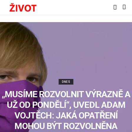
DNES
„MUSÍME ROZVOLNIT VÝRAZNĚ A
UŽ OD PONDĚLÍ“, UVEDL ADAM
VOJTĚCH: JAKÁ OPATŘENÍ
MOHOU BÝT ROZVOLNĚNA