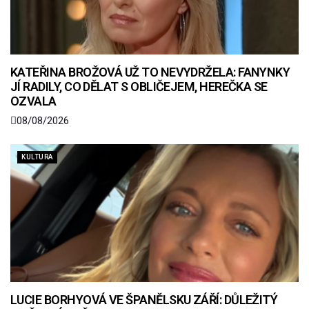
KATEŘINA BROŽOVÁ UŽ TO NEVYDRŽELA: FANYNKY
JÍ RADILY, CO DĚLAT S OBLIČEJEM, HEREČKA SE
OZVALA
08/08/2026
KULTURA
LUCIE BORHYOVÁ VE ŠPANĚLSKU ZÁŘÍ: DŮLEŽITÝ