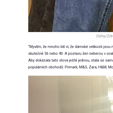
Džíny/Zdr
“Myslím, že mnoho lidí ví, že dámské velikosti jsou
skutečně 36 nebo 40. A postavu žen neberou v úvahu
Aby dokázala tato slova ještě jednou, stala se sa
populárních obchodů: Primark, M&S, Zara, H&M, Mon