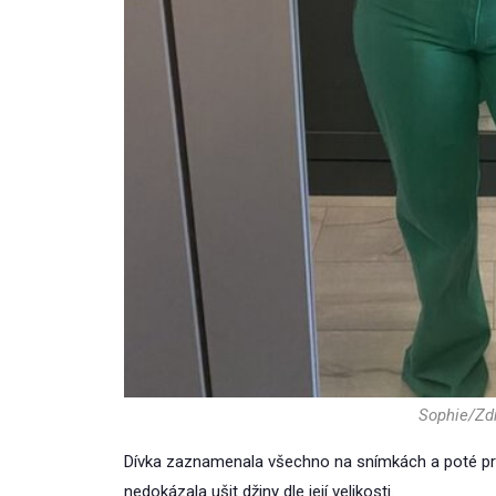
Sophie/Zdr
Dívka zaznamenala všechno na snímkách a poté pr
nedokázala ušit džiny dle její velikosti.