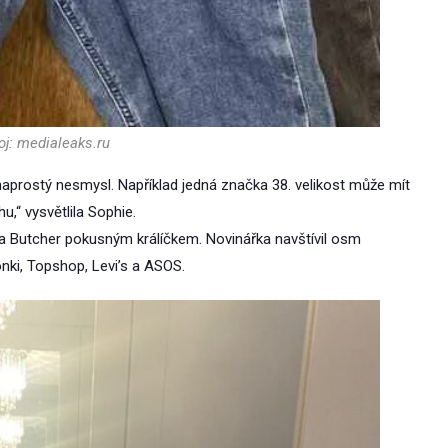
oj: medialeaks.ru
 naprostý nesmysl. Například jedná značka 38. velikost může mít
,“ vysvětlila Sophie.
ma Butcher pokusným králíčkem. Novinářka navštívil osm
ki, Topshop, Levi’s a ASOS.