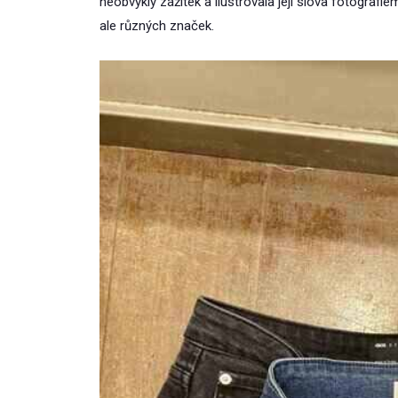
neobvyklý zážitek a ilustrovala její slova fotografie
ale různých značek.