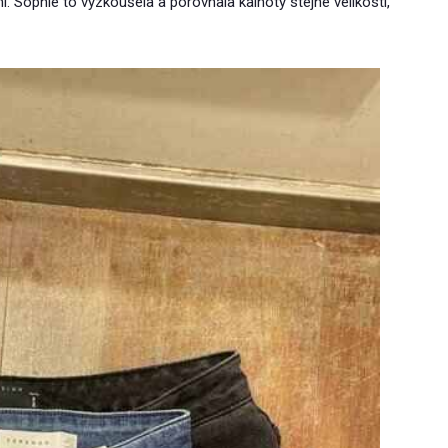
mi. Sophie to vyzkoušela a porovnala kalhoty stejné velikosti,