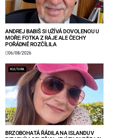
ANDREJ BABIŠ SI UŽÍVÁ DOVOLENOU U
MOŘE: FOTKA Z RÁJE ALE ČECHY
POŘÁDNĚ ROZČÍLILA
06/08/2026
KULTURA
BRZOBOHATÁ ŘÁDILA NA ISLANDU V