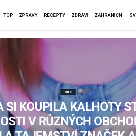
TOP
ZPRÁVY
RECEPTY
ZDRAVÍ
ZAHRANICNI
SV
DNES
A SI KOUPILA KALHOTY S
KOSTI V RŮZNÝCH OBCHO
ILA TAJEMSTVÍ ZNAČEK A 