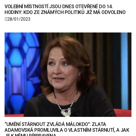
VOLEBNÍ MÍSTNOSTÍ JSOU DNES OTEVŘENÉ DO 14.
HODINY: KDO ZE ZNÁMÝCH POLITIKŮ JIŽ MÁ ODVOLENO
28/01/2023
“UMĚNÍ STÁRNOUT ZVLÁDÁ MÁLOKDO”: ZLATA
ADAMOVSKÁ PROMLUVILA O VLASTNÍM STÁRNUTÍ, A JAK
JE K NĚMU PŘIPRAVENA