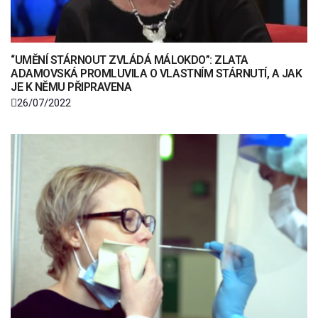
“UMĚNÍ STÁRNOUT ZVLÁDÁ MÁLOKDO”: ZLATA
ADAMOVSKÁ PROMLUVILA O VLASTNÍM STÁRNUTÍ, A JAK
JE K NĚMU PŘIPRAVENA
26/07/2022