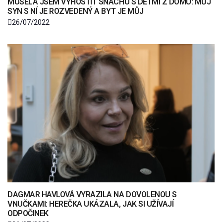
MUSELA JSEM VYHOSTIT SNACHU S DĚTMI Z DOMU: MŮJ
SYN S NÍ JE ROZVEDENÝ A BYT JE MŮJ
26/07/2022
DAGMAR HAVLOVÁ VYRAZILA NA DOVOLENOU S
VNUČKAMI: HEREČKA UKÁZALA, JAK SI UŽÍVAJÍ
ODPOČINEK