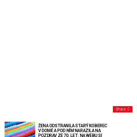
Share
ŽENA ODSTRANILA STARÝ KOBEREC
V DOMĚ A POD NÍM NARAZILA NA
POZDRAV ZE 70. LET: NA WEBU SI