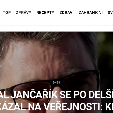
TOP
ZPRÁVY
RECEPTY
ZDRAVÍ
ZAHRANICNI
SV
DNES
L JANČAŘÍK SE PO DELŠ
ÁZAL NA VEŘEJNOSTI: 