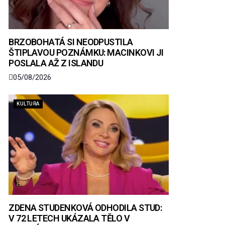
BRZOBOHATÁ SI NEODPUSTILA
ŠTIPLAVOU POZNÁMKU: MACINKOVI JI
POSLALA AŽ Z ISLANDU
05/08/2026
KULTURA
ZDENA STUDENKOVÁ ODHODILA STUD:
V 72 LETECH UKÁZALA TĚLO V