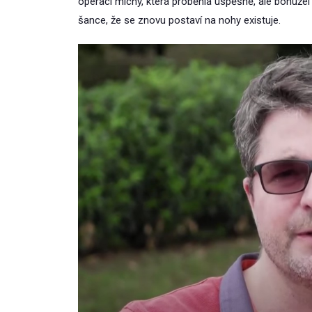
operaci míchy, která proběhla úspěšně, ale bohužel
šance, že se znovu postaví na nohy existuje.