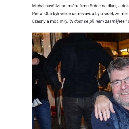
Michal navštívil premiéru filmu Srdce na dlani, a do
Petra. Oba byli velice usměvaví, a bylo vidět, že měl
úžasný a moc milý.
“A dost se při něm zasmějete,”
d