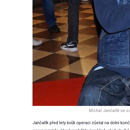
Michal Jančařík se s
Jančařík před lety kvůli operaci zůstal na dolní kon