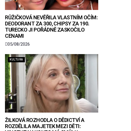
RŮŽIČKOVÁ NEVĚŘILA VLASTNÍM OČÍM:
DEODORANT ZA 300, CHIPSY ZA 190.
TURECKO JI POŘÁDNĚ ZASKOČILO
CENAMI
05/08/2026
KULTURA
ŽILKOVÁ ROZHODLA O DĚDICTVÍ A
ROZDĚLILA MAJETEK MEZI DĚTI: