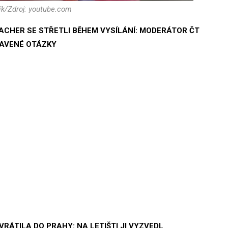
ík/Zdroj: youtube.com
ACHER SE STŘETLI BĚHEM VYSÍLÁNÍ: MODERÁTOR ČT
RAVENÉ OTÁZKY
RÁTILA DO PRAHY: NA LETIŠTI JI VYZVEDL