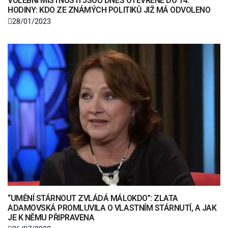
VOLEBNÍ MÍSTNOSTÍ JSOU DNES OTEVŘENÉ DO 14.
HODINY: KDO ZE ZNÁMÝCH POLITIKŮ JIŽ MÁ ODVOLENO
28/01/2023
“UMĚNÍ STÁRNOUT ZVLÁDÁ MÁLOKDO”: ZLATA
ADAMOVSKÁ PROMLUVILA O VLASTNÍM STÁRNUTÍ, A JAK
JE K NĚMU PŘIPRAVENA