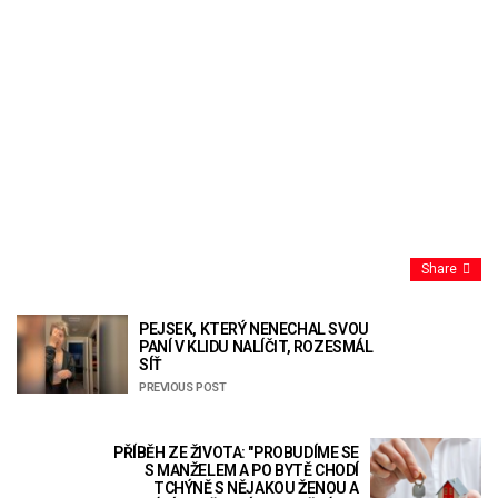
Share
PEJSEK, KTERÝ NENECHAL SVOU
PANÍ V KLIDU NALÍČIT, ROZESMÁL
SÍŤ
PREVIOUS POST
PŘÍBĚH ZE ŽIVOTA: "PROBUDÍME SE
S MANŽELEM A PO BYTĚ CHODÍ
TCHÝNĚ S NĚJAKOU ŽENOU A