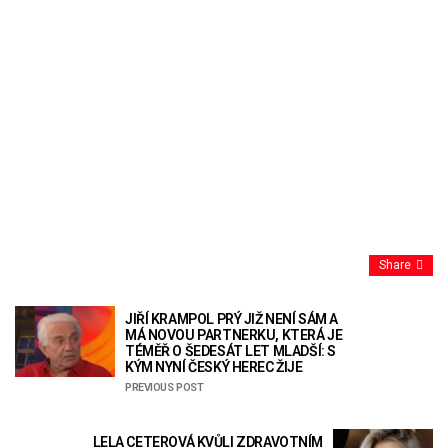
Share
JIŘÍ KRAMPOL PRÝ JIŽ NENÍ SÁM A
MÁ NOVOU PARTNERKU, KTERÁ JE
TÉMĚŘ O ŠEDESÁT LET MLADŠÍ: S
KÝM NYNÍ ČESKÝ HEREC ŽIJE
PREVIOUS POST
LELA CETEROVÁ KVŮLI ZDRAVOTNÍM