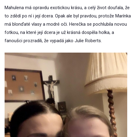
Mahulena má opravdu exotickou krásu, a celý život doufala, že
to zdědí po ní i její dcera. Opak ale byl pravdou, protože Marínka
má blonďaté vlasy a modré oči. Herečka se pochlubila novou
fotkou, na které její dcera je už krásná dospěla holka, a
fanoušci prozradili, že vypadá jako Julie Roberts.