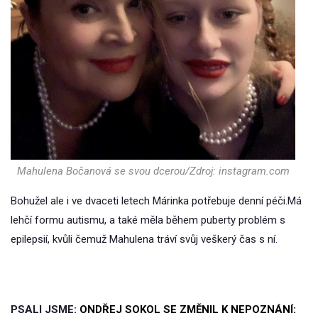
Mahulena Bočanová se svou dcerou/Zdroj: instagram.com
Bohužel ale i ve dvaceti letech Márinka potřebuje denní péči.Má
lehčí formu autismu, a také měla během puberty problém s
epilepsií, kvůli čemuž Mahulena tráví svůj veškerý čas s ní.
PSALI JSME:
ONDŘEJ SOKOL SE ZMĚNIL K NEPOZNÁNÍ: