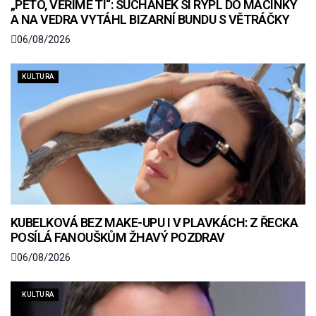
„PÉŤO, VĚŘÍME TI“: SUCHÁNEK SI RÝPL DO MACINKY
A NA VEDRA VYTÁHL BIZARNÍ BUNDU S VĚTRÁČKY
06/08/2026
KULTURA
KUBELKOVÁ BEZ MAKE-UPU I V PLAVKÁCH: Z ŘECKA
POSÍLÁ FANOUŠKŮM ŽHAVÝ POZDRAV
06/08/2026
KULTURA