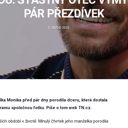
PÁR PŘEZDÍVEK
15/03/2022
lka Monika před pár dny porodila dceru, která dostala
gramu společnou fotku. Píše o tom web TN.cz.
ích období v životě. Minulý čtvrtek jeho manželka porodila