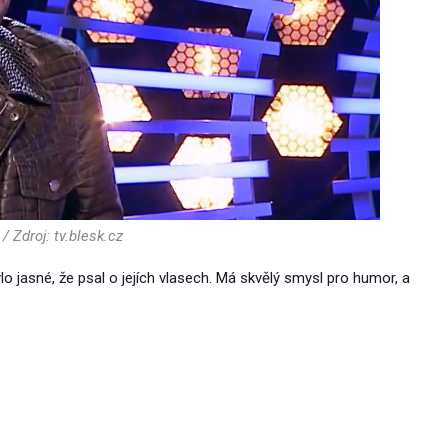
 Zdroj: tv.blesk.cz
o jasné, že psal o jejích vlasech. Má skvělý smysl pro humor, a