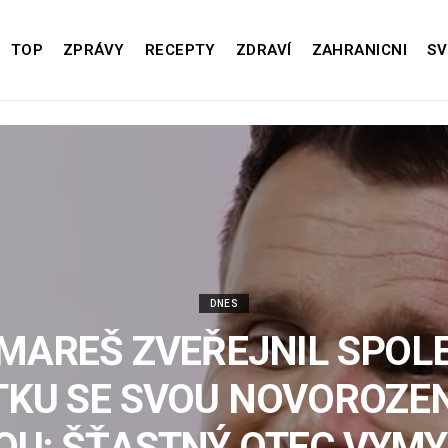
TOP
ZPRÁVY
RECEPTY
ZDRAVÍ
ZAHRANICNI
SV
DNES
 MAREŠ ZVEŘEJNIL SPOL
TKU SE SVOU NOVOROZE
OU: ŠŤASTNÝ OTEC VYMYS