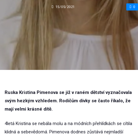
15/05/2021
0
Ruska Kristina Pimenova se již v raném dětství vyznačovala
svým hezkým vzhledem. Rodičům dívky se často říkalo, že
mají velmi krásné dítě.
4letá Kristina se nebála molu a na módních přehlídkách se cítila
klidná a sebevědomá. Pimenova dodnes zůstává nejmladší