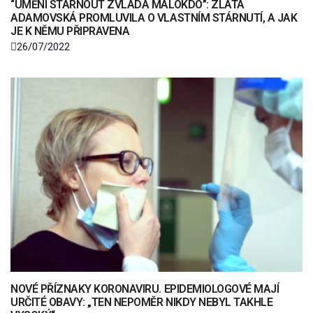
“UMĚNÍ STÁRNOUT ZVLÁDÁ MÁLOKDO”: ZLATA
ADAMOVSKÁ PROMLUVILA O VLASTNÍM STÁRNUTÍ, A JAK
JE K NĚMU PŘIPRAVENA
26/07/2022
NOVÉ PŘÍZNAKY KORONAVIRU. EPIDEMIOLOGOVÉ MAJÍ
URČITÉ OBAVY: „TEN NEPOMĚR NIKDY NEBYL TAKHLE