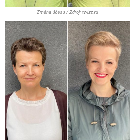
Změna účesu / Zdroj: twizz.ru