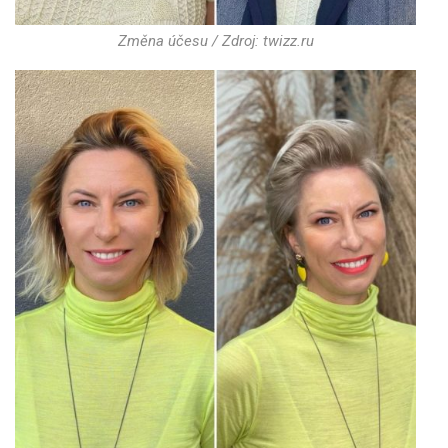
Změna účesu / Zdroj: twizz.ru