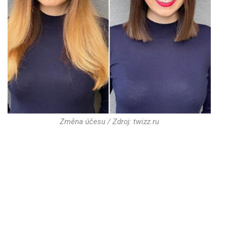
Změna účesu / Zdroj: twizz.ru