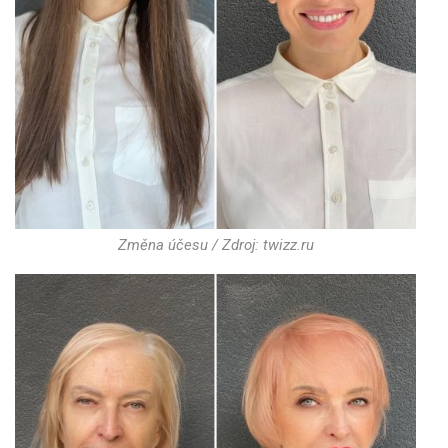
Změna účesu / Zdroj: twizz.ru