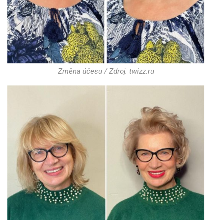
Změna účesu / Zdroj: twizz.ru