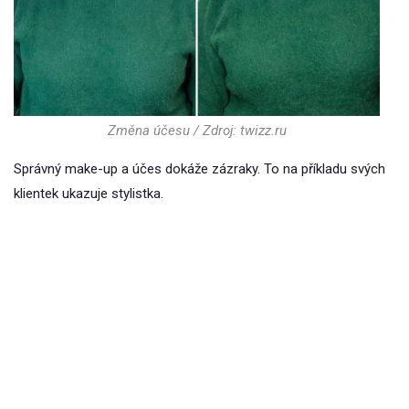
Změna účesu / Zdroj: twizz.ru
Správný make-up a účes dokáže zázraky. To na příkladu svých
klientek ukazuje stylistka.