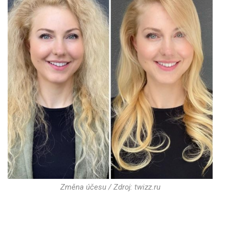
Změna účesu / Zdroj: twizz.ru