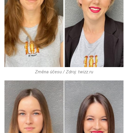
Změna účesu / Zdroj: twizz.ru