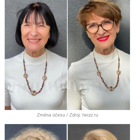
Změna účesu / Zdroj: twizz.ru