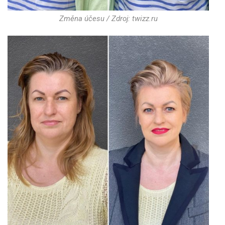
Změna účesu / Zdroj: twizz.ru