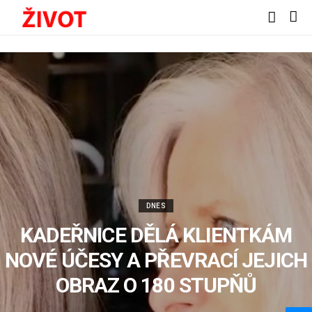
DNES
KADEŘNICE DĚLÁ KLIENTKÁM
NOVÉ ÚČESY A PŘEVRACÍ JEJICH
OBRAZ O 180 STUPŇŮ