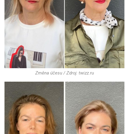
Změna účesu / Zdroj: twizz.ru