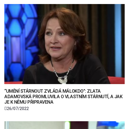
“UMĚNÍ STÁRNOUT ZVLÁDÁ MÁLOKDO”: ZLATA
ADAMOVSKÁ PROMLUVILA O VLASTNÍM STÁRNUTÍ, A JAK
JE K NĚMU PŘIPRAVENA
26/07/2022