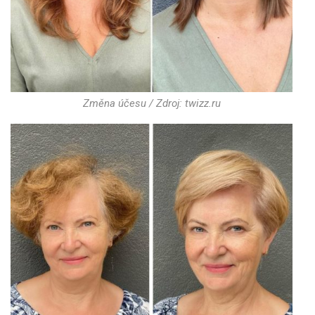
Změna účesu / Zdroj: twizz.ru