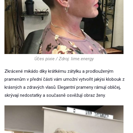
Účes pixie / Zdroj: lime.energy
Zkrácené mikádo díky krátkému zátylku a prodlouženým
pramenům v přední části vám umožní vytvořit jakýsi klobouk z
krásných a zdravých vlasů. Elegantní prameny rámují obličej,
skrývají nedostatky a současně osvěžují obraz ženy.