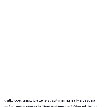
Krátký účes umožňuje ženě strávit minimum síly a času na
změnu svého obrazu. Můžete stylizovat váš účes tak, jak se