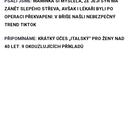
PSALI JSME:
MAMINKA SI MYSLELA, ŽE JEJÍ SYN MÁ
ZÁNĚT SLEPÉHO STŘEVA, AVŠAK I LÉKAŘI BYLI PO
OPERACI PŘEKVAPENI: V BŘIŠE NAŠLI NEBEZPEČNÝ
TREND TIKTOK
PŘIPOMÍNÁME:
KRÁTKÝ ÚČES „ITALSKÝ“ PRO ŽENY NAD
40 LET: 9 OKOUZLUJÍCÍCH PŘÍKLADŮ