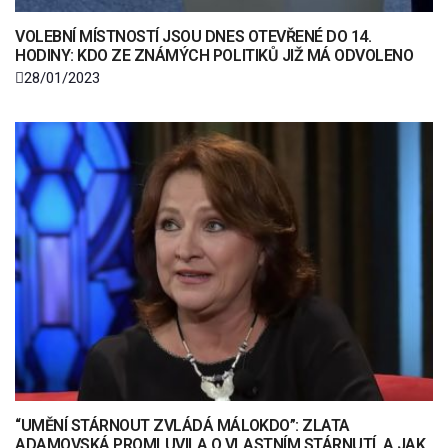
VOLEBNÍ MÍSTNOSTÍ JSOU DNES OTEVŘENÉ DO 14.
HODINY: KDO ZE ZNÁMÝCH POLITIKŮ JIŽ MÁ ODVOLENO
28/01/2023
“UMĚNÍ STÁRNOUT ZVLÁDÁ MÁLOKDO”: ZLATA
ADAMOVSKÁ PROMLUVILA O VLASTNÍM STÁRNUTÍ, A JAK