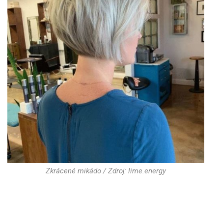
Zkrácené mikádo / Zdroj: lime.energy