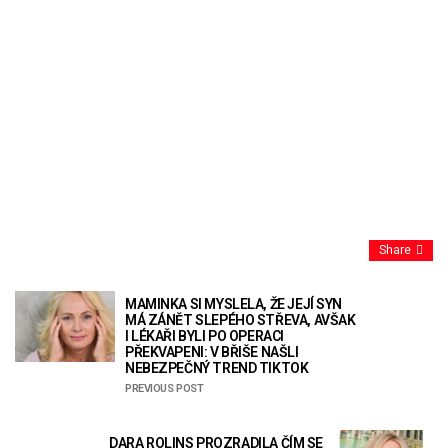
Share
MAMINKA SI MYSLELA, ŽE JEJÍ SYN
MÁ ZÁNĚT SLEPÉHO STŘEVA, AVŠAK
I LÉKAŘI BYLI PO OPERACI
PŘEKVAPENI: V BŘIŠE NAŠLI
NEBEZPEČNÝ TREND TIKTOK
PREVIOUS POST
DARA ROLINS PROZRADILA ČÍM SE