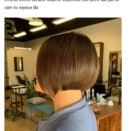
vám to nejvíce líbí.