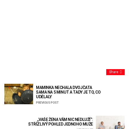
Share
MAMINKA NECHALA DVOJČATA
SAMA NA 5 MINUT A TADY JE TO, CO
UDĚLALY
PREVIOUS POST
„VAŠE ŽENA VÁM NIC NEDLUŽÍ“:
STŘÍZLIVÝ POHLED JEDNOHO MUŽE