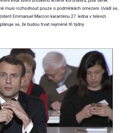
ření kvůli šíření britského kmene koronaviru, píše deník.
emě musí rozhodnout pouze o podmínkách omezení. Uvádí se,
zident Emmanuel Macron karanténu 27. ledna v televizi.
lánuje se, že budou trvat nejméně tři týdny.