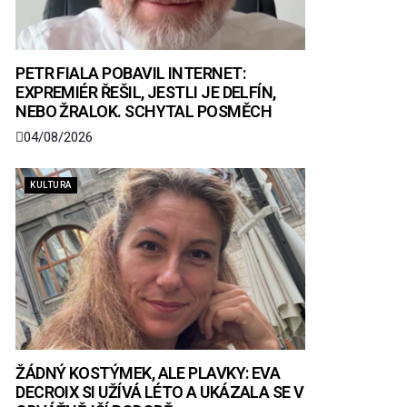
PETR FIALA POBAVIL INTERNET:
EXPREMIÉR ŘEŠIL, JESTLI JE DELFÍN,
NEBO ŽRALOK. SCHYTAL POSMĚCH
04/08/2026
KULTURA
ŽÁDNÝ KOSTÝMEK, ALE PLAVKY: EVA
DECROIX SI UŽÍVÁ LÉTO A UKÁZALA SE V