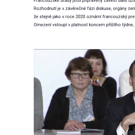
Francouzské úřady jsou připraveny zavést další uzav
Rozhodnutí je v závěrečné fázi diskuse, orgány z
že stejně jako v roce 2020 oznámí francouzský pre
Omezení vstoupí v platnost koncem příštího týdne, p