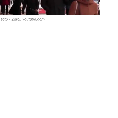
í foto / Zdroj: youtube.com