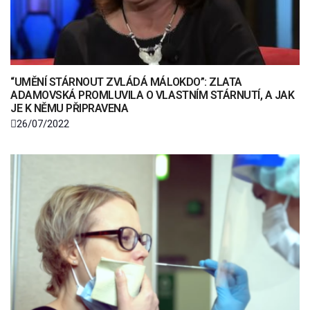
“UMĚNÍ STÁRNOUT ZVLÁDÁ MÁLOKDO”: ZLATA
ADAMOVSKÁ PROMLUVILA O VLASTNÍM STÁRNUTÍ, A JAK
JE K NĚMU PŘIPRAVENA
26/07/2022