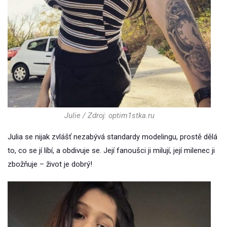
Julie / Zdroj: optim1stka.ru
Julia se nijak zvlášť nezabývá standardy modelingu, prostě dělá
to, co se jí líbí, a obdivuje se. Její fanoušci ji milují, její milenec ji
zbožňuje – život je dobrý!