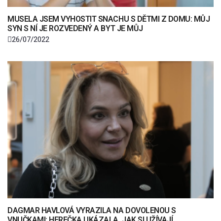
MUSELA JSEM VYHOSTIT SNACHU S DĚTMI Z DOMU: MŮJ
SYN S NÍ JE ROZVEDENÝ A BYT JE MŮJ
26/07/2022
DAGMAR HAVLOVÁ VYRAZILA NA DOVOLENOU S
VNUČKAMI: HEREČKA UKÁZALA, JAK SI UŽÍVAJÍ