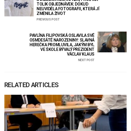
TOLIK OBJEDNÁVEK: DOKUD
NEUVIDĚLA FOTOGRAFII, KTERÁ JÍ
ZMĚNILA ŽIVOT
PREVIOUS POST
PAVLÍNA FILIPOVSKÁ OSLAVILA SVÉ
OSMDESÁTÉ NAROZENINY: SLAVNÁ
HEREČKA PROMLUVILA, JAKÝM BYL
VE ŠKOLE BÝVALÝ PREZIDENT
VÁCLAV KLAUS
NEXT POST
RELATED ARTICLES