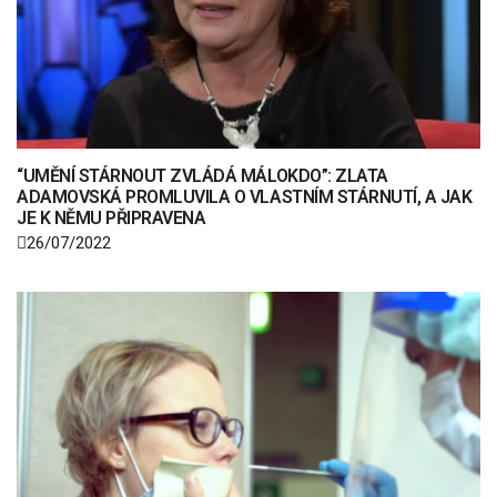
“UMĚNÍ STÁRNOUT ZVLÁDÁ MÁLOKDO”: ZLATA
ADAMOVSKÁ PROMLUVILA O VLASTNÍM STÁRNUTÍ, A JAK
JE K NĚMU PŘIPRAVENA
26/07/2022