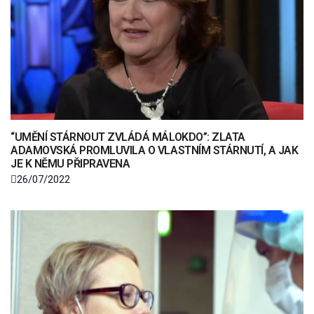
“UMĚNÍ STÁRNOUT ZVLÁDÁ MÁLOKDO”: ZLATA
ADAMOVSKÁ PROMLUVILA O VLASTNÍM STÁRNUTÍ, A JAK
JE K NĚMU PŘIPRAVENA
26/07/2022