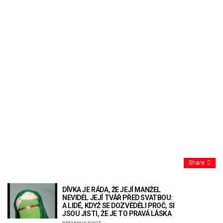
Share
DÍVKA JE RÁDA, ŽE JEJÍ MANŽEL
NEVIDĚL JEJÍ TVÁŘ PŘED SVATBOU:
A LIDÉ, KDYŽ SE DOZVĚDĚLI PROČ, SI
JSOU JISTI, ŽE JE TO PRAVÁ LÁSKA