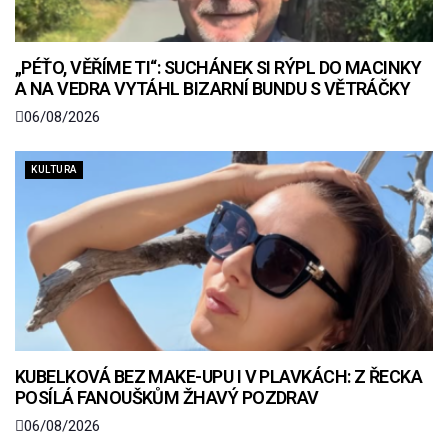
„PÉŤO, VĚŘÍME TI“: SUCHÁNEK SI RÝPL DO MACINKY
A NA VEDRA VYTÁHL BIZARNÍ BUNDU S VĚTRÁČKY
06/08/2026
KULTURA
KUBELKOVÁ BEZ MAKE-UPU I V PLAVKÁCH: Z ŘECKA
POSÍLÁ FANOUŠKŮM ŽHAVÝ POZDRAV
06/08/2026