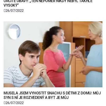
URČITÉ OBAVY: „TEN NEPOMĚR NIKDY NEBYL TAKHLE
VYSOKÝ“
26/07/2022
MUSELA JSEM VYHOSTIT SNACHU S DĚTMI Z DOMU: MŮJ
SYN S NÍ JE ROZVEDENÝ A BYT JE MŮJ
26/07/2022