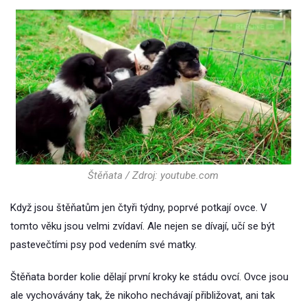
Štěňata / Zdroj: youtube.com
Když jsou štěňatům jen čtyři týdny, poprvé potkají ovce. V
tomto věku jsou velmi zvídaví. Ale nejen se dívají, učí se být
pastevečtími psy pod vedením své matky.
Štěňata border kolie dělají první kroky ke stádu ovcí. Ovce jsou
ale vychovávány tak, že nikoho nechávají přibližovat, ani tak