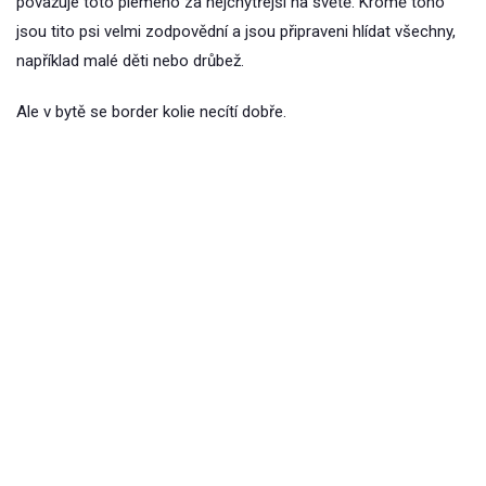
považuje toto plemeno za nejchytřejší na světě. Kromě toho
jsou tito psi velmi zodpovědní a jsou připraveni hlídat všechny,
například malé děti nebo drůbež.
Ale v bytě se border kolie necítí dobře.